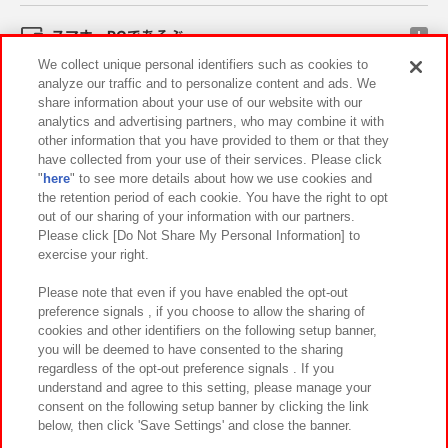
スマホ・PCであそぶ
We collect unique personal identifiers such as cookies to
analyze our traffic and to personalize content and ads. We
イベント・キャンペーン
share information about your use of our website with our
analytics and advertising partners, who may combine it with
other information that you have provided to them or that they
have collected from your use of their services. Please click
"
here
" to see more details about how we use cookies and
関連会社
サステナビリティ
サイトポリシー
the retention period of each cookie. You have the right to opt
out of our sharing of your information with our partners.
プライバシーポリシー
ウェブアクセシビリティ方針と検証結果
Please click [Do Not Share My Personal Information] to
exercise your right.
お取引先さまとともに
食品のご提供について
カスタマーハラスメント対応方針
よくあるご質問・お問い合わせ
Please note that even if you have enabled the opt-out
preference signals , if you choose to allow the sharing of
cookies and other identifiers on the following setup banner,
you will be deemed to have consented to the sharing
regardless of the opt-out preference signals . If you
understand and agree to this setting, please manage your
consent on the following setup banner by clicking the link
below, then click 'Save Settings' and close the banner.
©Bandai Namco Amusement Inc.