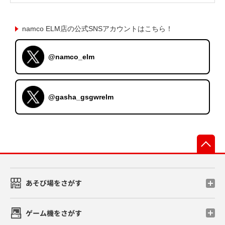
namco ELM店の公式SNSアカウントはこちら！
@namco_elm
@gasha_gsgwrelm
先
あそび場をさがす
ゲーム機をさがす