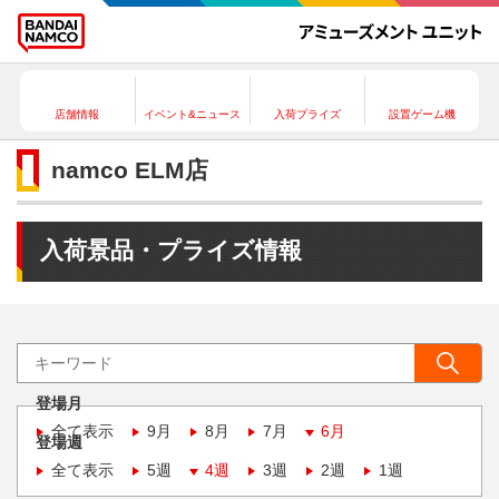
店舗情報
イベント&ニュース
入荷プライズ
設置ゲーム機
namco ELM店
入荷景品・プライズ情報
登場月
全て表示
9月
8月
7月
6月
登場週
全て表示
5週
4週
3週
2週
1週