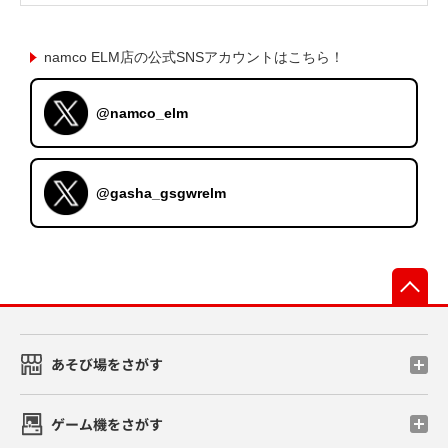
namco ELM店の公式SNSアカウントはこちら！
@namco_elm
@gasha_gsgwrelm
先
あそび場をさがす
ゲーム機をさがす