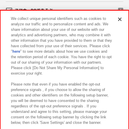
スマホ・PCであそぶ
We collect unique personal identifiers such as cookies to
analyze our traffic and to personalize content and ads. We
イベント・キャンペーン
share information about your use of our website with our
analytics and advertising partners, who may combine it with
other information that you have provided to them or that they
have collected from your use of their services. Please click
"
here
" to see more details about how we use cookies and
関連会社
サステナビリティ
サイトポリシー
the retention period of each cookie. You have the right to opt
out of our sharing of your information with our partners.
プライバシーポリシー
ウェブアクセシビリティ方針と検証結果
Please click [Do Not Share My Personal Information] to
exercise your right.
お取引先さまとともに
食品のご提供について
カスタマーハラスメント対応方針
よくあるご質問・お問い合わせ
Please note that even if you have enabled the opt-out
preference signals , if you choose to allow the sharing of
cookies and other identifiers on the following setup banner,
you will be deemed to have consented to the sharing
regardless of the opt-out preference signals . If you
understand and agree to this setting, please manage your
consent on the following setup banner by clicking the link
below, then click 'Save Settings' and close the banner.
©Bandai Namco Amusement Inc.