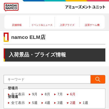
店舗情報
イベント&ニュース
入荷プライズ
設置ゲーム機
namco ELM店
入荷景品・プライズ情報
登場月
全て表示
9月
8月
7月
6月
登場週
全て表示
5週
4週
3週
2週
1週