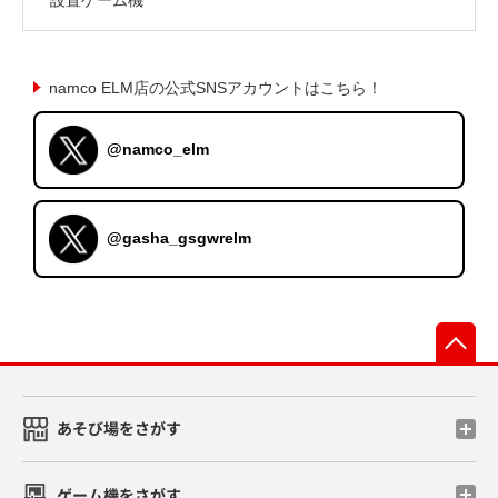
namco ELM店の公式SNSアカウントはこちら！
@namco_elm
@gasha_gsgwrelm
先
あそび場をさがす
ゲーム機をさがす