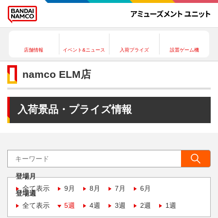
店舗情報
イベント&ニュース
入荷プライズ
設置ゲーム機
namco ELM店
入荷景品・プライズ情報
登場月
全て表示
9月
8月
7月
6月
登場週
全て表示
5週
4週
3週
2週
1週