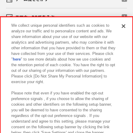
スマホ・PCであそぶ
We collect unique personal identifiers such as cookies to
analyze our traffic and to personalize content and ads. We
イベント・キャンペーン
share information about your use of our website with our
analytics and advertising partners, who may combine it with
other information that you have provided to them or that they
have collected from your use of their services. Please click
"
here
" to see more details about how we use cookies and
関連会社
サステナビリティ
サイトポリシー
the retention period of each cookie. You have the right to opt
out of our sharing of your information with our partners.
プライバシーポリシー
ウェブアクセシビリティ方針と検証結果
Please click [Do Not Share My Personal Information] to
exercise your right.
お取引先さまとともに
食品のご提供について
カスタマーハラスメント対応方針
よくあるご質問・お問い合わせ
Please note that even if you have enabled the opt-out
preference signals , if you choose to allow the sharing of
cookies and other identifiers on the following setup banner,
you will be deemed to have consented to the sharing
regardless of the opt-out preference signals . If you
understand and agree to this setting, please manage your
consent on the following setup banner by clicking the link
below, then click 'Save Settings' and close the banner.