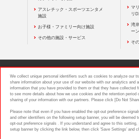
マ
アスレチック・スポーツエンタメ
リD
施設
湾
お子様・ファミリー向け施設
ーン
その他の施設・サービス
そ
関連会社
サステナビリティ
We collect unique personal identifiers such as cookies to analyze our t
share information about your use of our website with our analytics and 
information that you have provided to them or that they have collected f
食品のご提
to see more details about how we use cookies and the retention period o
sharing of your information with our partners. Please click [Do Not Shar
Please note that even if you have enabled the opt-out preference signals
and other identifiers on the following setup banner, you will be deemed 
opt-out preference signals . If you understand and agree to this setting
setup banner by clicking the link below, then click 'Save Settings' and c
©Bandai Namco Amusement Inc.
©Ba