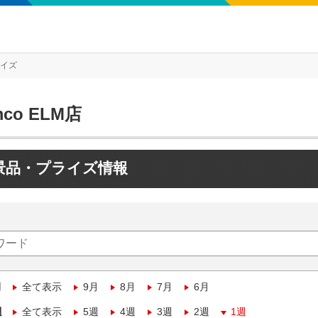
ライズ
mco ELM店
景品・プライズ情報
月
全て表示
9月
8月
7月
6月
週
全て表示
5週
4週
3週
2週
1週