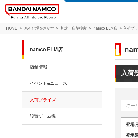
HOME
あそび場をさがす
施設・店舗検索
namco ELM店
入荷プ
na
namco ELM店
店舗情報
入荷
イベント&ニュース
入荷プライズ
設置ゲーム機
登場
登場