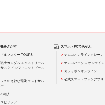
ム機をさがす
スマホ・PCであそぶ
ドルマスター TOURS
ナムコオンラインクレーン
動戦士ガンダム エクストリーム
ナムコパークス オンライ
ーサス２ インフィニットブース
ガシャポンオンライン
公式スマートフォンアプリ
ョジョの奇妙な冒険 ラストサバ
バー
鼓の達人
りスピリッツ