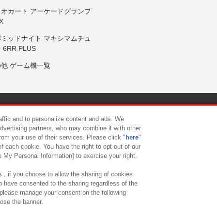
リオカート アーケードグランプ
X
岸ミッドナイト マキシマムチュ
 6RR PLUS
の他 ゲーム機一覧
サイトポリシー
プライバシーポリシー
ウェブアクセシビリティ方
raffic and to personalize content and ads. We
advertising partners, who may combine it with other
rom your use of their services. Please click "
here
"
供について
カスタマーハラスメント対応方針
よくあるご質問・
f each cookie. You have the right to opt out of our
e My Personal Information] to exercise your right.
 , if you choose to allow the sharing of cookies
to have consented to the sharing regardless of the
, please manage your consent on the following
lose the banner.
ndai Namco Amusement Lab Inc.
©Bandai Namco Experience Inc.
©HANAY