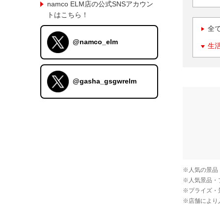
namco ELM店の公式SNSアカウン
トはこちら！
全
@namco_elm
生
@gasha_gsgwrelm