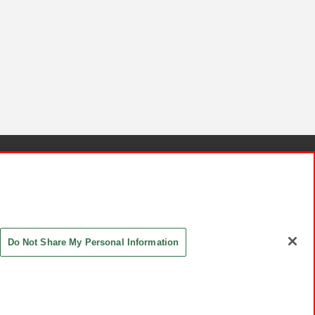
針と検証結果
お取引先さまとともに
お問い合わせ
Do Not Share My Personal Information
ASHIKI Co., Ltd. All Rights Reserved.