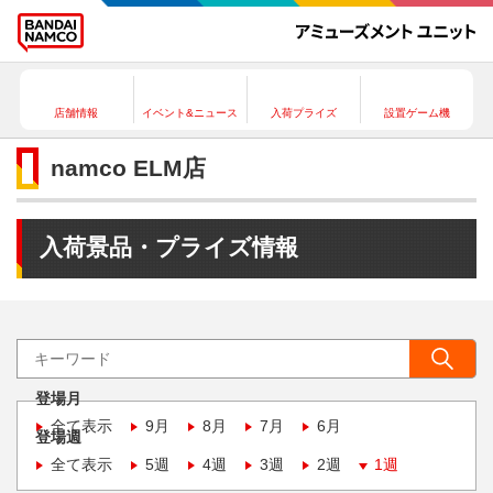
店舗情報
イベント&ニュース
入荷プライズ
設置ゲーム機
namco ELM店
入荷景品・プライズ情報
登場月
全て表示
9月
8月
7月
6月
登場週
全て表示
5週
4週
3週
2週
1週