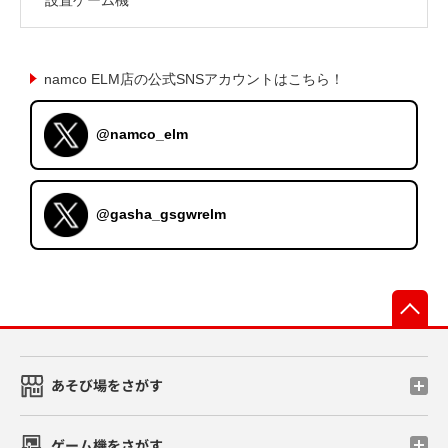
namco ELM店の公式SNSアカウントはこちら！
@namco_elm
@gasha_gsgwrelm
先
あそび場をさがす
ゲーム機をさがす