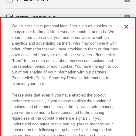
スマホ・PCであそぶ
We collect unique personal identifiers such as cookies to
analyze our traffic and to personalize content and ads. We
イベント・キャンペーン
share information about your use of our website with our
analytics and advertising partners, who may combine it with
other information that you have provided to them or that they
have collected from your use of their services. Please click
"
here
" to see more details about how we use cookies and
関連会社
サステナビリティ
サイトポリシー
the retention period of each cookie. You have the right to opt
out of our sharing of your information with our partners.
プライバシーポリシー
ウェブアクセシビリティ方針と検証結果
Please click [Do Not Share My Personal Information] to
exercise your right.
お取引先さまとともに
食品のご提供について
カスタマーハラスメント対応方針
よくあるご質問・お問い合わせ
Please note that even if you have enabled the opt-out
preference signals , if you choose to allow the sharing of
cookies and other identifiers on the following setup banner,
you will be deemed to have consented to the sharing
regardless of the opt-out preference signals . If you
understand and agree to this setting, please manage your
consent on the following setup banner by clicking the link
below, then click 'Save Settings' and close the banner.