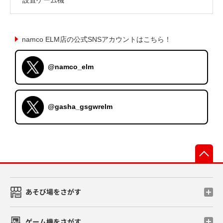
namco ELM店の公式SNSアカウントはこちら！
@namco_elm
@gasha_gsgwrelm
先
あそび場をさがす
ゲーム機をさがす