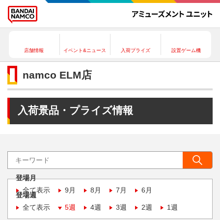
店舗情報
イベント&ニュース
入荷プライズ
設置ゲーム機
namco ELM店
入荷景品・プライズ情報
登場月
全て表示
9月
8月
7月
6月
登場週
全て表示
5週
4週
3週
2週
1週