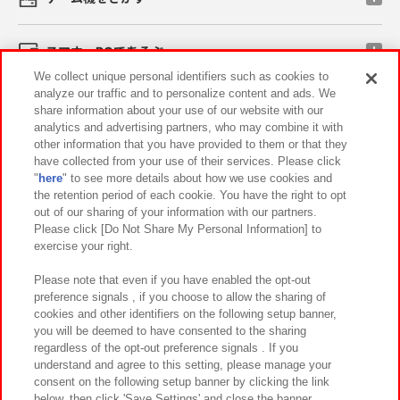
スマホ・PCであそぶ
We collect unique personal identifiers such as cookies to
analyze our traffic and to personalize content and ads. We
イベント・キャンペーン
share information about your use of our website with our
analytics and advertising partners, who may combine it with
other information that you have provided to them or that they
have collected from your use of their services. Please click
"
here
" to see more details about how we use cookies and
関連会社
サステナビリティ
サイトポリシー
the retention period of each cookie. You have the right to opt
out of our sharing of your information with our partners.
プライバシーポリシー
ウェブアクセシビリティ方針と検証結果
Please click [Do Not Share My Personal Information] to
exercise your right.
お取引先さまとともに
食品のご提供について
カスタマーハラスメント対応方針
よくあるご質問・お問い合わせ
Please note that even if you have enabled the opt-out
preference signals , if you choose to allow the sharing of
cookies and other identifiers on the following setup banner,
you will be deemed to have consented to the sharing
regardless of the opt-out preference signals . If you
understand and agree to this setting, please manage your
consent on the following setup banner by clicking the link
below, then click 'Save Settings' and close the banner.