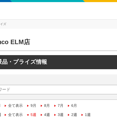
ライズ
mco ELM店
景品・プライズ情報
月
全て表示
9月
8月
7月
6月
週
全て表示
5週
4週
3週
2週
1週