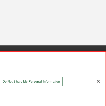
針と検証結果
お取引先さまとともに
お問い合わせ
Do Not Share My Personal Information
ASHIKI Co., Ltd. All Rights Reserved.