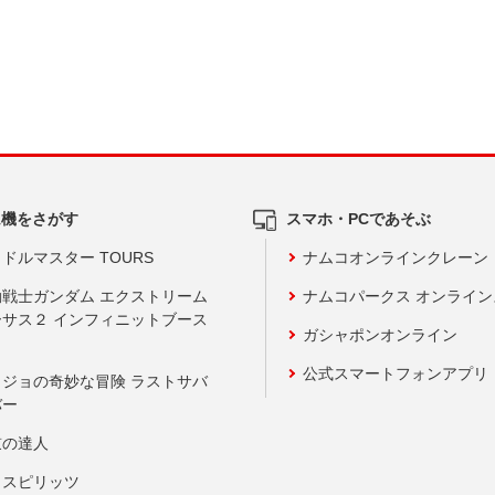
ム機をさがす
スマホ・PCであそぶ
ドルマスター TOURS
ナムコオンラインクレーン
動戦士ガンダム エクストリーム
ナムコパークス オンライ
ーサス２ インフィニットブース
ガシャポンオンライン
公式スマートフォンアプリ
ョジョの奇妙な冒険 ラストサバ
バー
鼓の達人
りスピリッツ