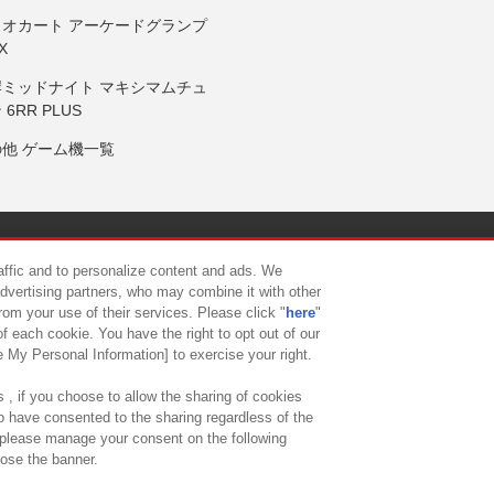
リオカート アーケードグランプ
X
岸ミッドナイト マキシマムチュ
 6RR PLUS
の他 ゲーム機一覧
サイトポリシー
プライバシーポリシー
ウェブアクセシビリティ方
raffic and to personalize content and ads. We
advertising partners, who may combine it with other
rom your use of their services. Please click "
here
"
供について
カスタマーハラスメント対応方針
よくあるご質問・
f each cookie. You have the right to opt out of our
e My Personal Information] to exercise your right.
 , if you choose to allow the sharing of cookies
to have consented to the sharing regardless of the
, please manage your consent on the following
lose the banner.
ndai Namco Amusement Lab Inc.
©Bandai Namco Experience Inc.
©HANAY