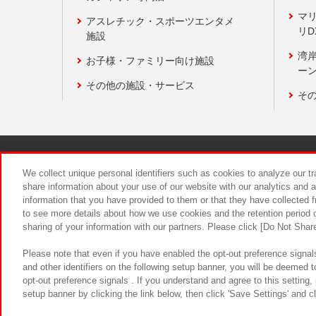
マ
アスレチック・スポーツエンタメ
リD
施設
湾
お子様・ファミリー向け施設
ーン
その他の施設・サービス
そ
関連会社
サステナビリティ
We collect unique personal identifiers such as cookies to analyze our t
share information about your use of our website with our analytics and 
information that you have provided to them or that they have collected f
食品のご提
to see more details about how we use cookies and the retention period o
sharing of your information with our partners. Please click [Do Not Shar
Please note that even if you have enabled the opt-out preference signals
and other identifiers on the following setup banner, you will be deemed 
opt-out preference signals . If you understand and agree to this setting
setup banner by clicking the link below, then click 'Save Settings' and c
©Bandai Namco Amusement Inc.
©Ba