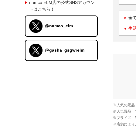
namco ELM店の公式SNSアカウン
トはこちら！
全
@namco_elm
生
@gasha_gsgwrelm