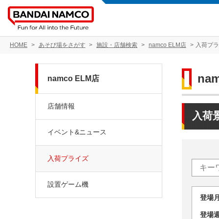
HOME
あそび場をさがす
施設・店舗検索
namco ELM店
入荷プ
na
namco ELM店
店舗情報
入荷
イベント&ニュース
入荷プライズ
設置ゲーム機
登場
登場