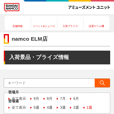
店舗情報
イベント&ニュース
入荷プライズ
設置ゲーム機
namco ELM店
入荷景品・プライズ情報
登場月
全て表示
9月
8月
7月
6月
登場週
全て表示
5週
4週
3週
2週
1週