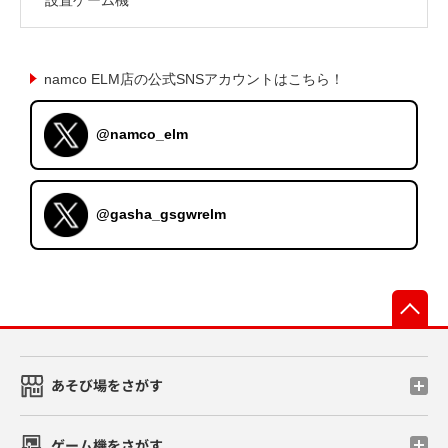
namco ELM店の公式SNSアカウントはこちら！
@namco_elm
@gasha_gsgwrelm
先
あそび場をさがす
ゲーム機をさがす