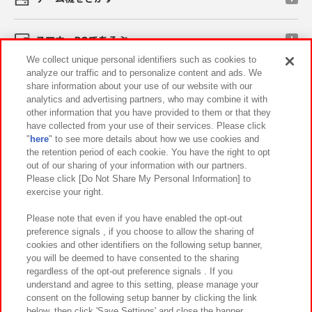
スマホ・PCであそぶ
We collect unique personal identifiers such as cookies to
analyze our traffic and to personalize content and ads. We
イベント・キャンペーン
share information about your use of our website with our
analytics and advertising partners, who may combine it with
other information that you have provided to them or that they
have collected from your use of their services. Please click
"
here
" to see more details about how we use cookies and
関連会社
サステナビリティ
サイトポリシー
the retention period of each cookie. You have the right to opt
out of our sharing of your information with our partners.
プライバシーポリシー
ウェブアクセシビリティ方針と検証結果
Please click [Do Not Share My Personal Information] to
exercise your right.
お取引先さまとともに
食品のご提供について
カスタマーハラスメント対応方針
よくあるご質問・お問い合わせ
Please note that even if you have enabled the opt-out
preference signals , if you choose to allow the sharing of
cookies and other identifiers on the following setup banner,
you will be deemed to have consented to the sharing
regardless of the opt-out preference signals . If you
understand and agree to this setting, please manage your
consent on the following setup banner by clicking the link
below, then click 'Save Settings' and close the banner.