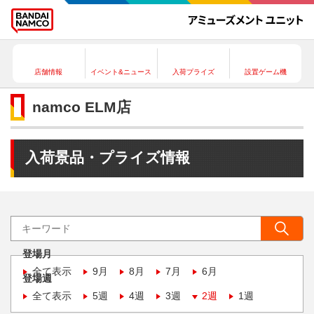
店舗情報
イベント&ニュース
入荷プライズ
設置ゲーム機
namco ELM店
入荷景品・プライズ情報
登場月
全て表示
9月
8月
7月
6月
登場週
全て表示
5週
4週
3週
2週
1週