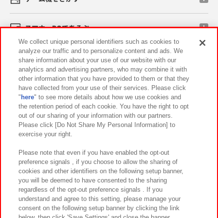
スマホ・PCであそぶ
We collect unique personal identifiers such as cookies to
analyze our traffic and to personalize content and ads. We
イベント・キャンペーン
share information about your use of our website with our
analytics and advertising partners, who may combine it with
other information that you have provided to them or that they
have collected from your use of their services. Please click
"
here
" to see more details about how we use cookies and
関連会社
サステナビリティ
サイトポリシー
the retention period of each cookie. You have the right to opt
out of our sharing of your information with our partners.
プライバシーポリシー
ウェブアクセシビリティ方針と検証結果
Please click [Do Not Share My Personal Information] to
exercise your right.
お取引先さまとともに
食品のご提供について
カスタマーハラスメント対応方針
よくあるご質問・お問い合わせ
Please note that even if you have enabled the opt-out
preference signals , if you choose to allow the sharing of
cookies and other identifiers on the following setup banner,
you will be deemed to have consented to the sharing
regardless of the opt-out preference signals . If you
understand and agree to this setting, please manage your
consent on the following setup banner by clicking the link
below, then click 'Save Settings' and close the banner.