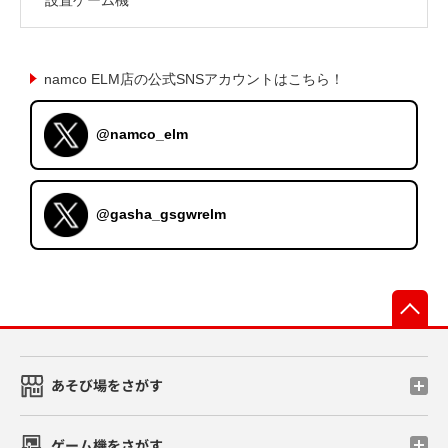
namco ELM店の公式SNSアカウントはこちら！
@namco_elm
@gasha_gsgwrelm
先
あそび場をさがす
ゲーム機をさがす