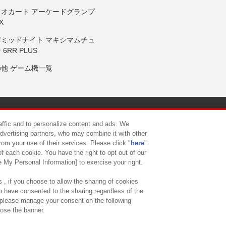
リオカート アーケードグランプ
X
岸ミッドナイト マキシマムチュ
 6RR PLUS
の他 ゲーム機一覧
サイトポリシー
プライバシーポリシー
ウェブアクセシビリティ方
raffic and to personalize content and ads. We
advertising partners, who may combine it with other
rom your use of their services. Please click "
here
"
供について
カスタマーハラスメント対応方針
よくあるご質問・
f each cookie. You have the right to opt out of our
e My Personal Information] to exercise your right.
 , if you choose to allow the sharing of cookies
to have consented to the sharing regardless of the
, please manage your consent on the following
lose the banner.
ndai Namco Amusement Lab Inc.
©Bandai Namco Experience Inc.
©HANAY