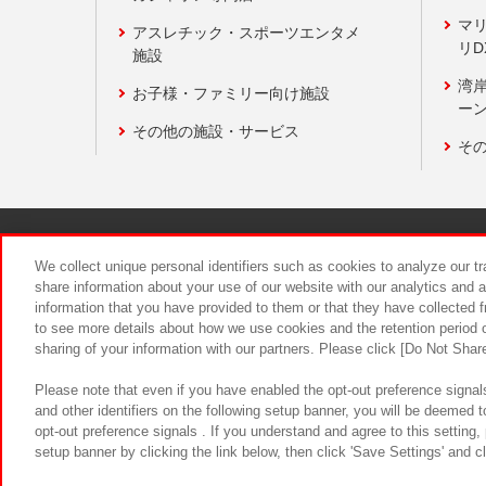
マ
アスレチック・スポーツエンタメ
リD
施設
湾
お子様・ファミリー向け施設
ーン
その他の施設・サービス
そ
関連会社
サステナビリティ
We collect unique personal identifiers such as cookies to analyze our t
share information about your use of our website with our analytics and 
information that you have provided to them or that they have collected f
食品のご提
to see more details about how we use cookies and the retention period o
sharing of your information with our partners. Please click [Do Not Shar
Please note that even if you have enabled the opt-out preference signals
and other identifiers on the following setup banner, you will be deemed 
opt-out preference signals . If you understand and agree to this setting
setup banner by clicking the link below, then click 'Save Settings' and c
©Bandai Namco Amusement Inc.
©Ba