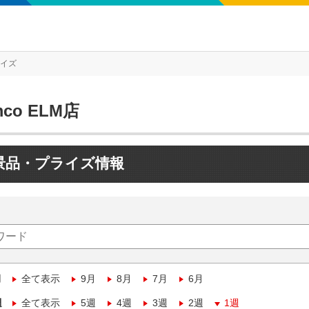
ライズ
mco ELM店
景品・プライズ情報
月
全て表示
9月
8月
7月
6月
週
全て表示
5週
4週
3週
2週
1週