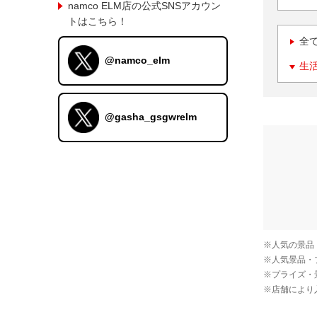
namco ELM店の公式SNSアカウン
トはこちら！
全
@namco_elm
生
@gasha_gsgwrelm