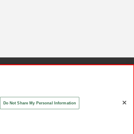
針と検証結果
お取引先さまとともに
お問い合わせ
Do Not Share My Personal Information
ASHIKI Co., Ltd. All Rights Reserved.