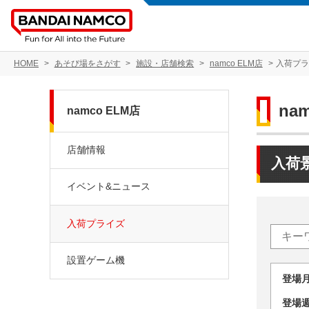
HOME
あそび場をさがす
施設・店舗検索
namco ELM店
入荷プ
na
namco ELM店
店舗情報
入荷
イベント&ニュース
入荷プライズ
設置ゲーム機
登場
登場