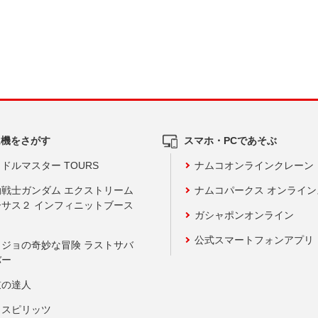
ム機をさがす
スマホ・PCであそぶ
ドルマスター TOURS
ナムコオンラインクレーン
動戦士ガンダム エクストリーム
ナムコパークス オンライ
ーサス２ インフィニットブース
ガシャポンオンライン
公式スマートフォンアプリ
ョジョの奇妙な冒険 ラストサバ
バー
鼓の達人
りスピリッツ