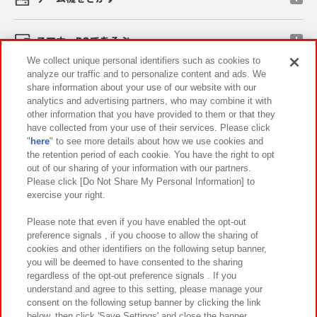
スマホ・PCであそぶ
We collect unique personal identifiers such as cookies to
analyze our traffic and to personalize content and ads. We
イベント・キャンペーン
share information about your use of our website with our
analytics and advertising partners, who may combine it with
other information that you have provided to them or that they
have collected from your use of their services. Please click
"
here
" to see more details about how we use cookies and
関連会社
サステナビリティ
サイトポリシー
the retention period of each cookie. You have the right to opt
out of our sharing of your information with our partners.
プライバシーポリシー
ウェブアクセシビリティ方針と検証結果
Please click [Do Not Share My Personal Information] to
exercise your right.
お取引先さまとともに
食品のご提供について
カスタマーハラスメント対応方針
よくあるご質問・お問い合わせ
Please note that even if you have enabled the opt-out
preference signals , if you choose to allow the sharing of
cookies and other identifiers on the following setup banner,
you will be deemed to have consented to the sharing
regardless of the opt-out preference signals . If you
understand and agree to this setting, please manage your
consent on the following setup banner by clicking the link
below, then click 'Save Settings' and close the banner.