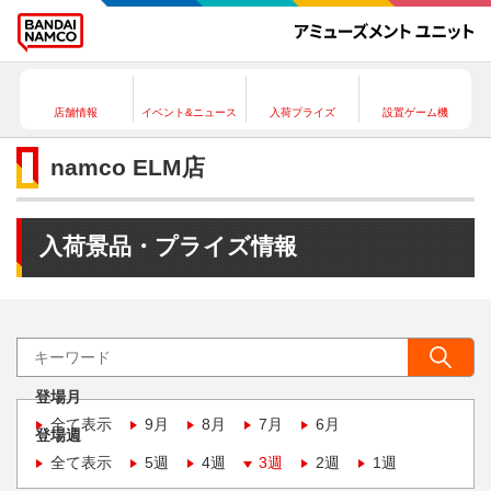
店舗情報
イベント&ニュース
入荷プライズ
設置ゲーム機
namco ELM店
入荷景品・プライズ情報
登場月
全て表示
9月
8月
7月
6月
登場週
全て表示
5週
4週
3週
2週
1週