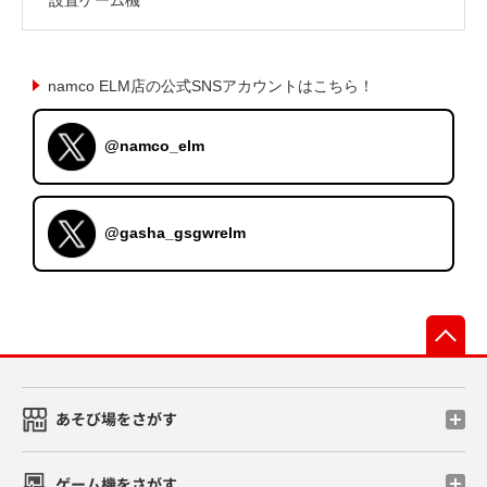
namco ELM店の公式SNSアカウントはこちら！
@namco_elm
@gasha_gsgwrelm
先
あそび場をさがす
ゲーム機をさがす