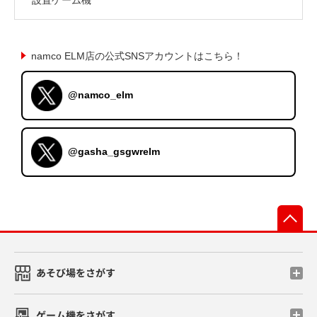
namco ELM店の公式SNSアカウントはこちら！
@namco_elm
@gasha_gsgwrelm
先
あそび場をさがす
ゲーム機をさがす