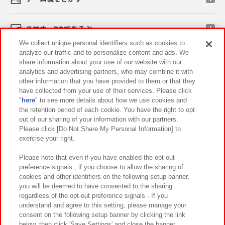
スマホ・PCであそぶ
We collect unique personal identifiers such as cookies to
analyze our traffic and to personalize content and ads. We
イベント・キャンペーン
share information about your use of our website with our
analytics and advertising partners, who may combine it with
other information that you have provided to them or that they
have collected from your use of their services. Please click
"
here
" to see more details about how we use cookies and
関連会社
サステナビリティ
サイトポリシー
the retention period of each cookie. You have the right to opt
out of our sharing of your information with our partners.
プライバシーポリシー
ウェブアクセシビリティ方針と検証結果
Please click [Do Not Share My Personal Information] to
exercise your right.
お取引先さまとともに
食品のご提供について
カスタマーハラスメント対応方針
よくあるご質問・お問い合わせ
Please note that even if you have enabled the opt-out
preference signals , if you choose to allow the sharing of
cookies and other identifiers on the following setup banner,
you will be deemed to have consented to the sharing
regardless of the opt-out preference signals . If you
understand and agree to this setting, please manage your
consent on the following setup banner by clicking the link
below, then click 'Save Settings' and close the banner.