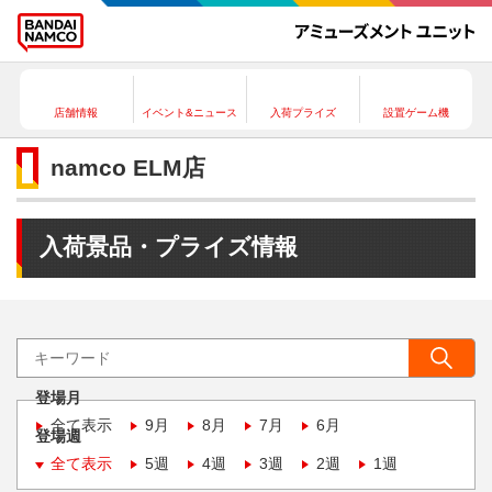
店舗情報
イベント&ニュース
入荷プライズ
設置ゲーム機
namco ELM店
入荷景品・プライズ情報
登場月
全て表示
9月
8月
7月
6月
登場週
全て表示
5週
4週
3週
2週
1週