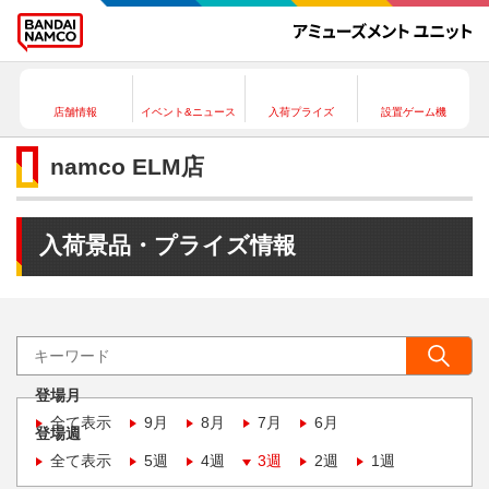
店舗情報
イベント&ニュース
入荷プライズ
設置ゲーム機
namco ELM店
入荷景品・プライズ情報
登場月
全て表示
9月
8月
7月
6月
登場週
全て表示
5週
4週
3週
2週
1週