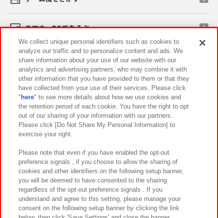
スマホ・PCであそぶ
We collect unique personal identifiers such as cookies to
analyze our traffic and to personalize content and ads. We
イベント・キャンペーン
share information about your use of our website with our
analytics and advertising partners, who may combine it with
other information that you have provided to them or that they
have collected from your use of their services. Please click
"
here
" to see more details about how we use cookies and
関連会社
サステナビリティ
サイトポリシー
the retention period of each cookie. You have the right to opt
out of our sharing of your information with our partners.
プライバシーポリシー
ウェブアクセシビリティ方針と検証結果
Please click [Do Not Share My Personal Information] to
exercise your right.
お取引先さまとともに
食品のご提供について
カスタマーハラスメント対応方針
よくあるご質問・お問い合わせ
Please note that even if you have enabled the opt-out
preference signals , if you choose to allow the sharing of
cookies and other identifiers on the following setup banner,
you will be deemed to have consented to the sharing
regardless of the opt-out preference signals . If you
understand and agree to this setting, please manage your
consent on the following setup banner by clicking the link
below, then click 'Save Settings' and close the banner.