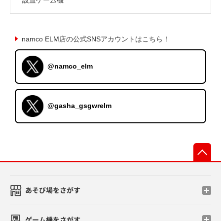
namco ELM店の公式SNSアカウントはこちら！
@namco_elm
@gasha_gsgwrelm
先
あそび場をさがす
ゲーム機をさがす