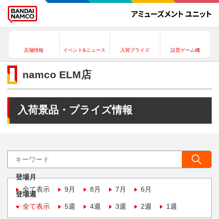
店舗情報
イベント&ニュース
入荷プライズ
設置ゲーム機
namco ELM店
入荷景品・プライズ情報
登場月
全て表示
9月
8月
7月
6月
登場週
全て表示
5週
4週
3週
2週
1週