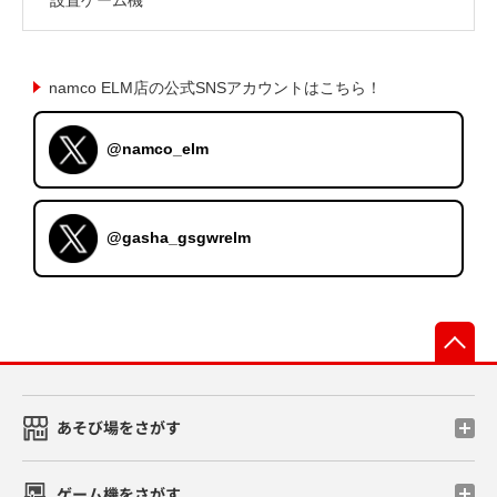
namco ELM店の公式SNSアカウントはこちら！
@namco_elm
@gasha_gsgwrelm
先
あそび場をさがす
ゲーム機をさがす