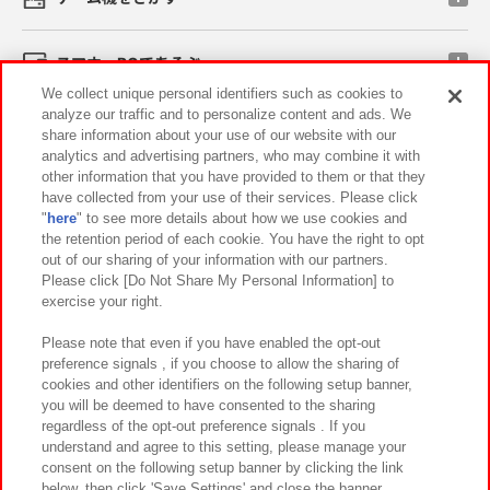
スマホ・PCであそぶ
We collect unique personal identifiers such as cookies to
analyze our traffic and to personalize content and ads. We
イベント・キャンペーン
share information about your use of our website with our
analytics and advertising partners, who may combine it with
other information that you have provided to them or that they
have collected from your use of their services. Please click
"
here
" to see more details about how we use cookies and
関連会社
サステナビリティ
サイトポリシー
the retention period of each cookie. You have the right to opt
out of our sharing of your information with our partners.
プライバシーポリシー
ウェブアクセシビリティ方針と検証結果
Please click [Do Not Share My Personal Information] to
exercise your right.
お取引先さまとともに
食品のご提供について
カスタマーハラスメント対応方針
よくあるご質問・お問い合わせ
Please note that even if you have enabled the opt-out
preference signals , if you choose to allow the sharing of
cookies and other identifiers on the following setup banner,
you will be deemed to have consented to the sharing
regardless of the opt-out preference signals . If you
understand and agree to this setting, please manage your
consent on the following setup banner by clicking the link
below, then click 'Save Settings' and close the banner.