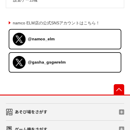
namco ELM店の公式SNSアカウントはこちら！
@namco_elm
@gasha_gsgwrelm
先
あそび場をさがす
ゲーム機をさがす