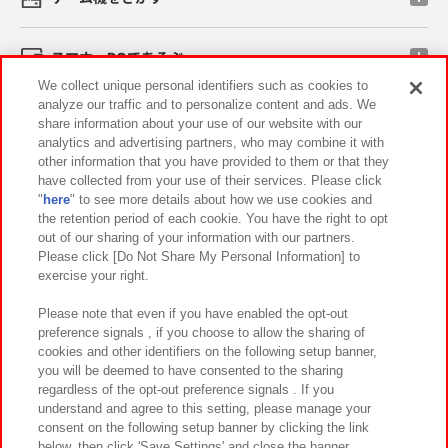
スマホ・PCであそぶ
We collect unique personal identifiers such as cookies to
analyze our traffic and to personalize content and ads. We
イベント・キャンペーン
share information about your use of our website with our
analytics and advertising partners, who may combine it with
other information that you have provided to them or that they
have collected from your use of their services. Please click
"
here
" to see more details about how we use cookies and
関連会社
サステナビリティ
サイトポリシー
the retention period of each cookie. You have the right to opt
out of our sharing of your information with our partners.
プライバシーポリシー
ウェブアクセシビリティ方針と検証結果
Please click [Do Not Share My Personal Information] to
exercise your right.
お取引先さまとともに
食品のご提供について
カスタマーハラスメント対応方針
よくあるご質問・お問い合わせ
Please note that even if you have enabled the opt-out
preference signals , if you choose to allow the sharing of
cookies and other identifiers on the following setup banner,
you will be deemed to have consented to the sharing
regardless of the opt-out preference signals . If you
understand and agree to this setting, please manage your
consent on the following setup banner by clicking the link
below, then click 'Save Settings' and close the banner.