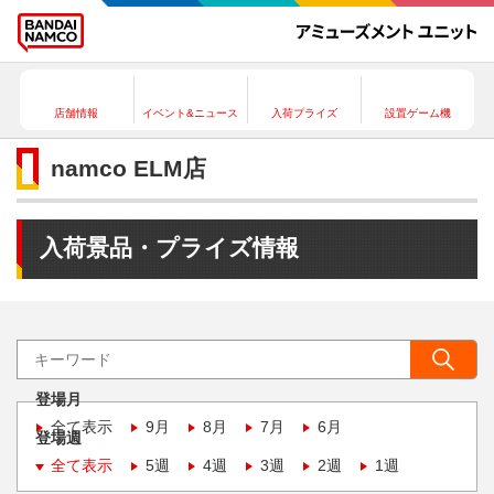
店舗情報
イベント&ニュース
入荷プライズ
設置ゲーム機
namco ELM店
入荷景品・プライズ情報
登場月
全て表示
9月
8月
7月
6月
登場週
全て表示
5週
4週
3週
2週
1週