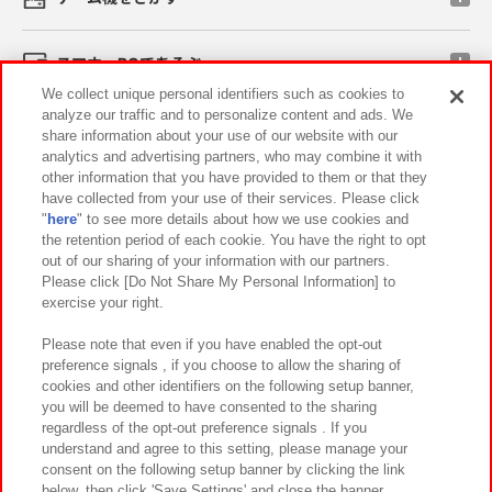
スマホ・PCであそぶ
We collect unique personal identifiers such as cookies to
analyze our traffic and to personalize content and ads. We
イベント・キャンペーン
share information about your use of our website with our
analytics and advertising partners, who may combine it with
other information that you have provided to them or that they
have collected from your use of their services. Please click
"
here
" to see more details about how we use cookies and
関連会社
サステナビリティ
サイトポリシー
the retention period of each cookie. You have the right to opt
out of our sharing of your information with our partners.
プライバシーポリシー
ウェブアクセシビリティ方針と検証結果
Please click [Do Not Share My Personal Information] to
exercise your right.
お取引先さまとともに
食品のご提供について
カスタマーハラスメント対応方針
よくあるご質問・お問い合わせ
Please note that even if you have enabled the opt-out
preference signals , if you choose to allow the sharing of
cookies and other identifiers on the following setup banner,
you will be deemed to have consented to the sharing
regardless of the opt-out preference signals . If you
understand and agree to this setting, please manage your
consent on the following setup banner by clicking the link
below, then click 'Save Settings' and close the banner.