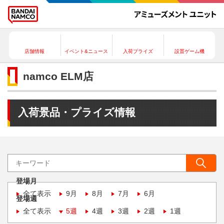
店舗情報
イベント&ニュース
入荷プライズ
設置ゲーム機
namco ELM店
入荷景品・プライズ情報
登場月
全て表示
9月
8月
7月
6月
登場週
全て表示
5週
4週
3週
2週
1週