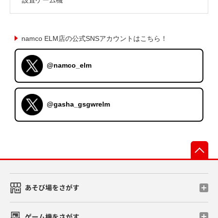
namco ELM店の公式SNSアカウントはこちら！
@namco_elm
@gasha_gsgwrelm
先
あそび場をさがす
ゲーム機をさがす