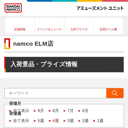
店舗情報
イベント&ニュース
入荷プライズ
設置ゲーム機
namco ELM店
入荷景品・プライズ情報
登場月
全て表示
9月
8月
7月
6月
登場週
全て表示
5週
4週
3週
2週
1週