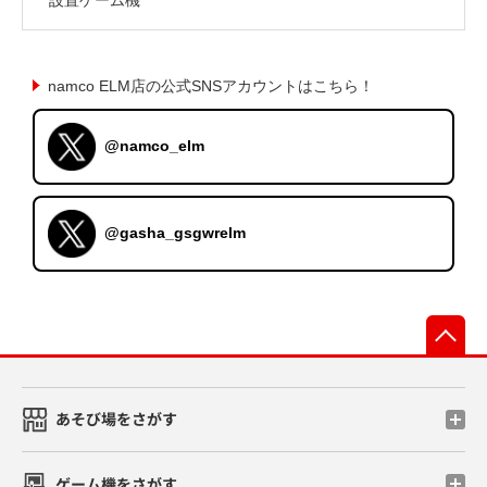
namco ELM店の公式SNSアカウントはこちら！
@namco_elm
@gasha_gsgwrelm
先
あそび場をさがす
ゲーム機をさがす