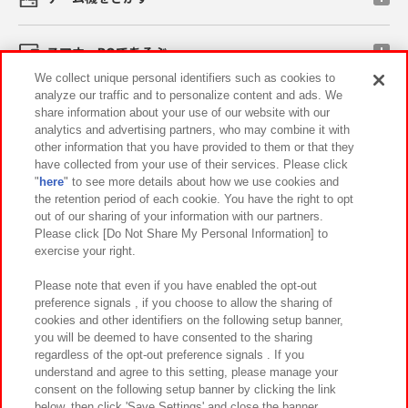
スマホ・PCであそぶ
We collect unique personal identifiers such as cookies to
analyze our traffic and to personalize content and ads. We
イベント・キャンペーン
share information about your use of our website with our
analytics and advertising partners, who may combine it with
other information that you have provided to them or that they
have collected from your use of their services. Please click
"
here
" to see more details about how we use cookies and
関連会社
サステナビリティ
サイトポリシー
the retention period of each cookie. You have the right to opt
out of our sharing of your information with our partners.
プライバシーポリシー
ウェブアクセシビリティ方針と検証結果
Please click [Do Not Share My Personal Information] to
exercise your right.
お取引先さまとともに
食品のご提供について
カスタマーハラスメント対応方針
よくあるご質問・お問い合わせ
Please note that even if you have enabled the opt-out
preference signals , if you choose to allow the sharing of
cookies and other identifiers on the following setup banner,
you will be deemed to have consented to the sharing
regardless of the opt-out preference signals . If you
understand and agree to this setting, please manage your
consent on the following setup banner by clicking the link
below, then click 'Save Settings' and close the banner.