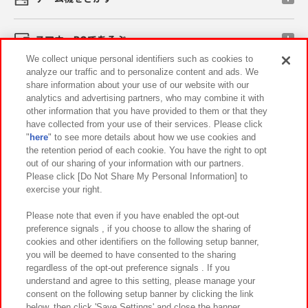
スマホ・PCであそぶ
We collect unique personal identifiers such as cookies to
analyze our traffic and to personalize content and ads. We
イベント・キャンペーン
share information about your use of our website with our
analytics and advertising partners, who may combine it with
other information that you have provided to them or that they
have collected from your use of their services. Please click
"
here
" to see more details about how we use cookies and
関連会社
サステナビリティ
サイトポリシー
the retention period of each cookie. You have the right to opt
out of our sharing of your information with our partners.
プライバシーポリシー
ウェブアクセシビリティ方針と検証結果
Please click [Do Not Share My Personal Information] to
exercise your right.
お取引先さまとともに
食品のご提供について
カスタマーハラスメント対応方針
よくあるご質問・お問い合わせ
Please note that even if you have enabled the opt-out
preference signals , if you choose to allow the sharing of
cookies and other identifiers on the following setup banner,
you will be deemed to have consented to the sharing
regardless of the opt-out preference signals . If you
understand and agree to this setting, please manage your
consent on the following setup banner by clicking the link
below, then click 'Save Settings' and close the banner.