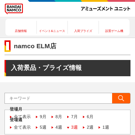
店舗情報
イベント&ニュース
入荷プライズ
設置ゲーム機
namco ELM店
入荷景品・プライズ情報
登場月
全て表示
9月
8月
7月
6月
登場週
全て表示
5週
4週
3週
2週
1週