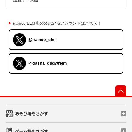
namco ELM店の公式SNSアカウントはこちら！
@namco_elm
@gasha_gsgwrelm
先
あそび場をさがす
ゲーム機をさがす