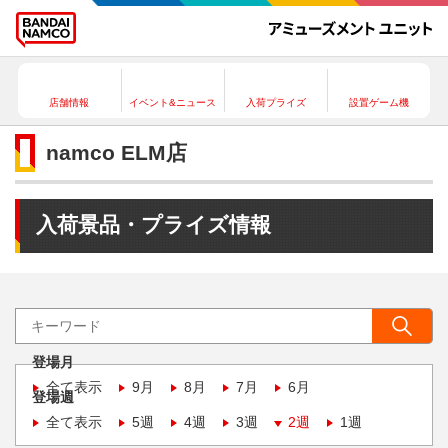
店舗情報
イベント&ニュース
入荷プライズ
設置ゲーム機
namco ELM店
入荷景品・プライズ情報
登場月
全て表示
9月
8月
7月
6月
登場週
全て表示
5週
4週
3週
2週
1週