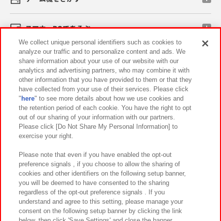
スマホ・PCであそぶ
We collect unique personal identifiers such as cookies to
analyze our traffic and to personalize content and ads. We
イベント・キャンペーン
share information about your use of our website with our
analytics and advertising partners, who may combine it with
other information that you have provided to them or that they
have collected from your use of their services. Please click
"
here
" to see more details about how we use cookies and
関連会社
サステナビリティ
サイトポリシー
the retention period of each cookie. You have the right to opt
out of our sharing of your information with our partners.
プライバシーポリシー
ウェブアクセシビリティ方針と検証結果
Please click [Do Not Share My Personal Information] to
exercise your right.
お取引先さまとともに
食品のご提供について
カスタマーハラスメント対応方針
よくあるご質問・お問い合わせ
Please note that even if you have enabled the opt-out
preference signals , if you choose to allow the sharing of
cookies and other identifiers on the following setup banner,
you will be deemed to have consented to the sharing
regardless of the opt-out preference signals . If you
understand and agree to this setting, please manage your
consent on the following setup banner by clicking the link
below, then click 'Save Settings' and close the banner.