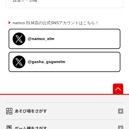
namco ELM店の公式SNSアカウントはこちら！
@namco_elm
@gasha_gsgwrelm
先
あそび場をさがす
ゲーム機をさがす