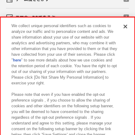
スマホ・PCであそぶ
We collect unique personal identifiers such as cookies to
analyze our traffic and to personalize content and ads. We
イベント・キャンペーン
share information about your use of our website with our
analytics and advertising partners, who may combine it with
other information that you have provided to them or that they
have collected from your use of their services. Please click
"
here
" to see more details about how we use cookies and
関連会社
サステナビリティ
サイトポリシー
the retention period of each cookie. You have the right to opt
out of our sharing of your information with our partners.
プライバシーポリシー
ウェブアクセシビリティ方針と検証結果
Please click [Do Not Share My Personal Information] to
exercise your right.
お取引先さまとともに
食品のご提供について
カスタマーハラスメント対応方針
よくあるご質問・お問い合わせ
Please note that even if you have enabled the opt-out
preference signals , if you choose to allow the sharing of
cookies and other identifiers on the following setup banner,
you will be deemed to have consented to the sharing
regardless of the opt-out preference signals . If you
understand and agree to this setting, please manage your
consent on the following setup banner by clicking the link
below, then click 'Save Settings' and close the banner.