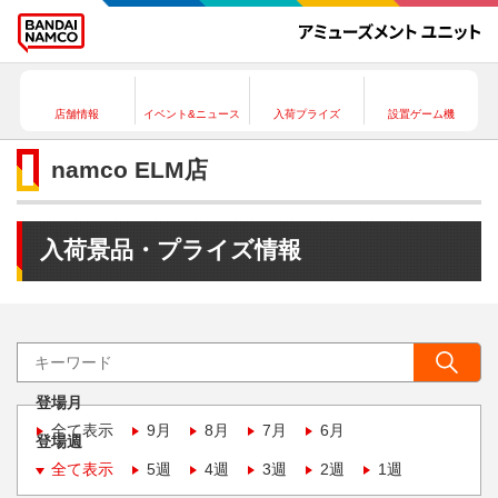
店舗情報
イベント&ニュース
入荷プライズ
設置ゲーム機
namco ELM店
入荷景品・プライズ情報
登場月
全て表示
9月
8月
7月
6月
登場週
全て表示
5週
4週
3週
2週
1週