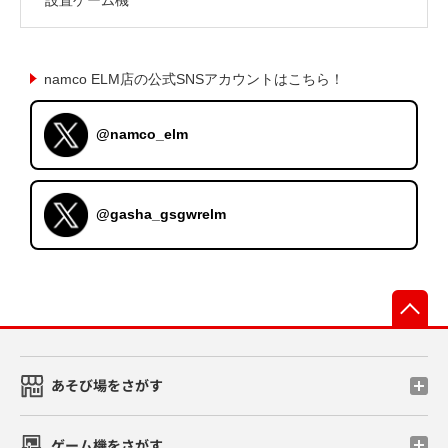
namco ELM店の公式SNSアカウントはこちら！
@namco_elm
@gasha_gsgwrelm
先
あそび場をさがす
ゲーム機をさがす