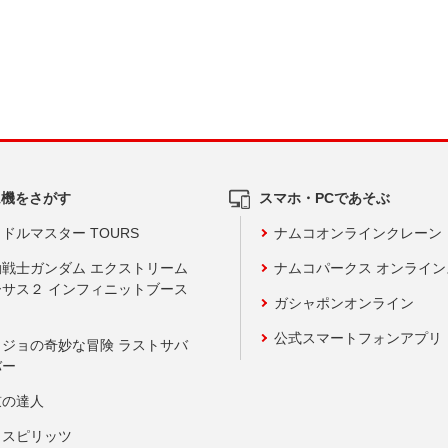
ム機をさがす
スマホ・PCであそぶ
ドルマスター TOURS
ナムコオンラインクレーン
動戦士ガンダム エクストリーム
ナムコパークス オンライ
ーサス２ インフィニットブース
ガシャポンオンライン
公式スマートフォンアプリ
ョジョの奇妙な冒険 ラストサバ
バー
鼓の達人
りスピリッツ