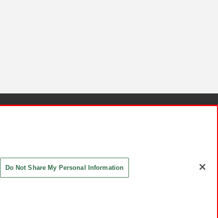
針と検証結果
お取引先さまとともに
お問い合わせ
Do Not Share My Personal Information
ASHIKI Co., Ltd. All Rights Reserved.