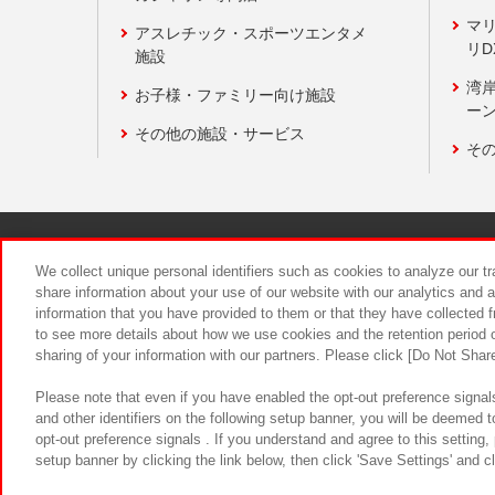
マ
アスレチック・スポーツエンタメ
リD
施設
湾
お子様・ファミリー向け施設
ーン
その他の施設・サービス
そ
関連会社
サステナビリティ
We collect unique personal identifiers such as cookies to analyze our t
share information about your use of our website with our analytics and 
information that you have provided to them or that they have collected f
食品のご提
to see more details about how we use cookies and the retention period o
sharing of your information with our partners. Please click [Do Not Shar
Please note that even if you have enabled the opt-out preference signals
and other identifiers on the following setup banner, you will be deemed 
opt-out preference signals . If you understand and agree to this setting
setup banner by clicking the link below, then click 'Save Settings' and c
©Bandai Namco Amusement Inc.
©Ba