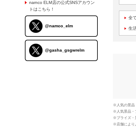
namco ELM店の公式SNSアカウン
トはこちら！
全
@namco_elm
生
@gasha_gsgwrelm