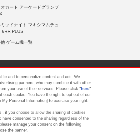
リオカート アーケードグランプ
X
岸ミッドナイト マキシマムチュ
 6RR PLUS
の他 ゲーム機一覧
サイトポリシー
プライバシーポリシー
ウェブアクセシビリティ方
raffic and to personalize content and ads. We
advertising partners, who may combine it with other
rom your use of their services. Please click "
here
"
供について
カスタマーハラスメント対応方針
よくあるご質問・
f each cookie. You have the right to opt out of our
e My Personal Information] to exercise your right.
 , if you choose to allow the sharing of cookies
to have consented to the sharing regardless of the
, please manage your consent on the following
lose the banner.
ndai Namco Amusement Lab Inc.
©Bandai Namco Experience Inc.
©HANAY