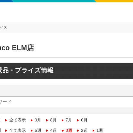
ライズ
mco ELM店
景品・プライズ情報
月
全て表示
9月
8月
7月
6月
週
全て表示
5週
4週
3週
2週
1週