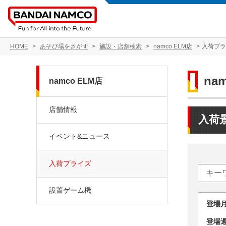
HOME
あそび場をさがす
施設・店舗検索
namco ELM店
入荷プ
na
namco ELM店
店舗情報
入荷
イベント&ニュース
入荷プライズ
設置ゲーム機
登場
登場