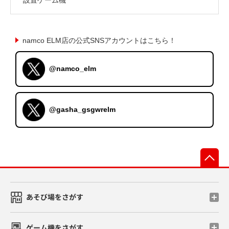
namco ELM店の公式SNSアカウントはこちら！
@namco_elm
@gasha_gsgwrelm
先
あそび場をさがす
ゲーム機をさがす