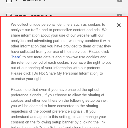
スマホ・PCであそぶ
We collect unique personal identifiers such as cookies to
analyze our traffic and to personalize content and ads. We
イベント・キャンペーン
share information about your use of our website with our
analytics and advertising partners, who may combine it with
other information that you have provided to them or that they
have collected from your use of their services. Please click
"
here
" to see more details about how we use cookies and
関連会社
サステナビリティ
サイトポリシー
the retention period of each cookie. You have the right to opt
out of our sharing of your information with our partners.
プライバシーポリシー
ウェブアクセシビリティ方針と検証結果
Please click [Do Not Share My Personal Information] to
exercise your right.
お取引先さまとともに
食品のご提供について
カスタマーハラスメント対応方針
よくあるご質問・お問い合わせ
Please note that even if you have enabled the opt-out
preference signals , if you choose to allow the sharing of
cookies and other identifiers on the following setup banner,
you will be deemed to have consented to the sharing
regardless of the opt-out preference signals . If you
understand and agree to this setting, please manage your
consent on the following setup banner by clicking the link
below, then click 'Save Settings' and close the banner.