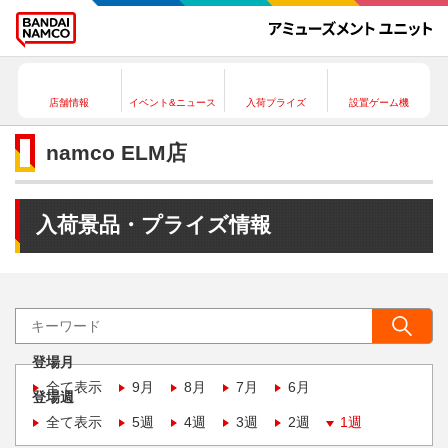
店舗情報
イベント&ニュース
入荷プライズ
設置ゲーム機
namco ELM店
入荷景品・プライズ情報
登場月
全て表示
9月
8月
7月
6月
登場週
全て表示
5週
4週
3週
2週
1週