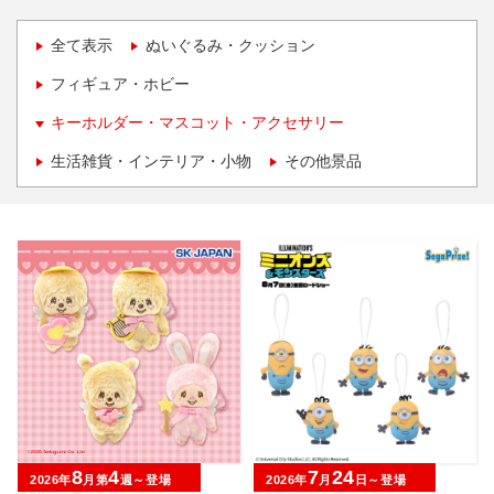
全て表示
ぬいぐるみ・クッション
フィギュア・ホビー
キーホルダー・マスコット・アクセサリー
生活雑貨・インテリア・小物
その他景品
8
4
7
24
2026年
月第
週～登場
2026年
月
日～登場