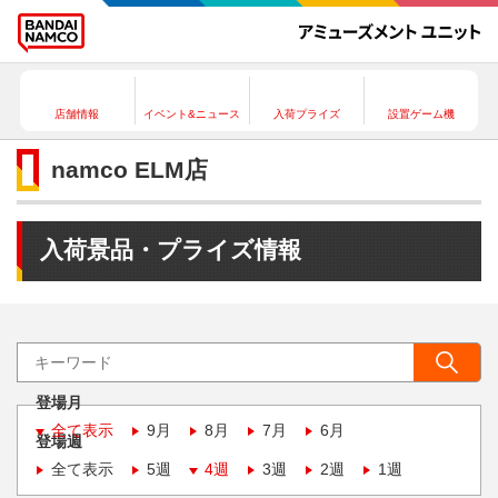
店舗情報
イベント&ニュース
入荷プライズ
設置ゲーム機
namco ELM店
入荷景品・プライズ情報
登場月
全て表示
9月
8月
7月
6月
登場週
全て表示
5週
4週
3週
2週
1週