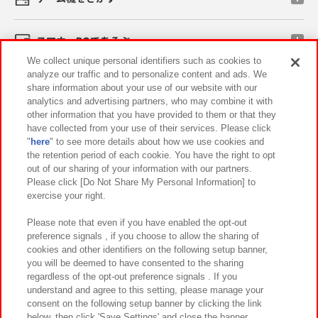
スマホ・PCであそぶ
We collect unique personal identifiers such as cookies to
analyze our traffic and to personalize content and ads. We
イベント・キャンペーン
share information about your use of our website with our
analytics and advertising partners, who may combine it with
other information that you have provided to them or that they
have collected from your use of their services. Please click
"
here
" to see more details about how we use cookies and
関連会社
サステナビリティ
サイトポリシー
the retention period of each cookie. You have the right to opt
out of our sharing of your information with our partners.
プライバシーポリシー
ウェブアクセシビリティ方針と検証結果
Please click [Do Not Share My Personal Information] to
exercise your right.
お取引先さまとともに
食品のご提供について
カスタマーハラスメント対応方針
よくあるご質問・お問い合わせ
Please note that even if you have enabled the opt-out
preference signals , if you choose to allow the sharing of
cookies and other identifiers on the following setup banner,
you will be deemed to have consented to the sharing
regardless of the opt-out preference signals . If you
understand and agree to this setting, please manage your
consent on the following setup banner by clicking the link
below, then click 'Save Settings' and close the banner.