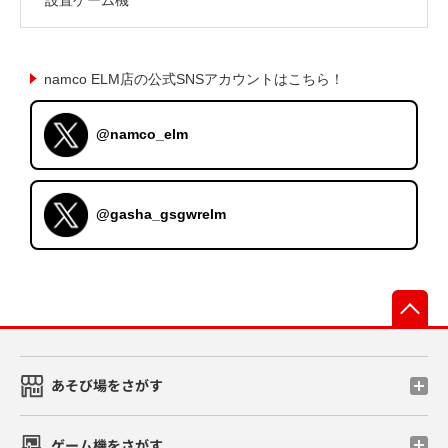
namco ELM店の公式SNSアカウントはこちら！
@namco_elm
@gasha_gsgwrelm
先
あそび場をさがす
ゲーム機をさがす