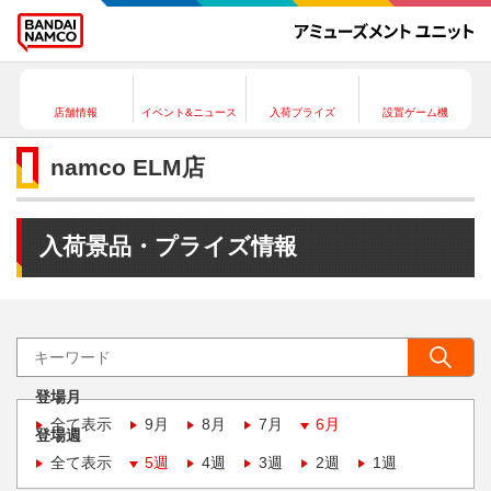
店舗情報
イベント&ニュース
入荷プライズ
設置ゲーム機
namco ELM店
入荷景品・プライズ情報
登場月
全て表示
9月
8月
7月
6月
登場週
全て表示
5週
4週
3週
2週
1週