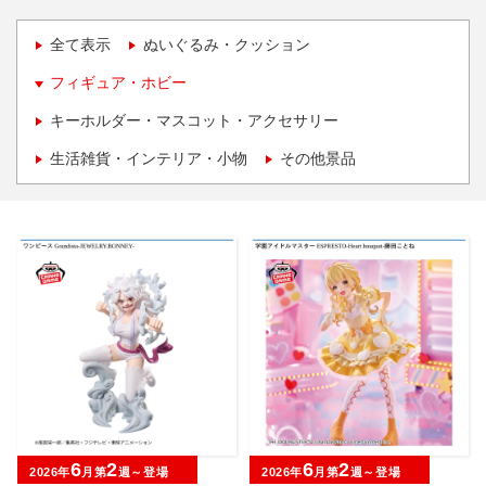
全て表示
ぬいぐるみ・クッション
フィギュア・ホビー
キーホルダー・マスコット・アクセサリー
生活雑貨・インテリア・小物
その他景品
6
2
6
2
2026年
月第
週～登場
2026年
月第
週～登場