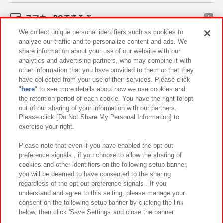
スマホ・PCであそぶ
We collect unique personal identifiers such as cookies to
analyze our traffic and to personalize content and ads. We
イベント・キャンペーン
share information about your use of our website with our
analytics and advertising partners, who may combine it with
other information that you have provided to them or that they
have collected from your use of their services. Please click
"
here
" to see more details about how we use cookies and
関連会社
サステナビリティ
サイトポリシー
the retention period of each cookie. You have the right to opt
out of our sharing of your information with our partners.
プライバシーポリシー
ウェブアクセシビリティ方針と検証結果
Please click [Do Not Share My Personal Information] to
exercise your right.
お取引先さまとともに
食品のご提供について
カスタマーハラスメント対応方針
よくあるご質問・お問い合わせ
Please note that even if you have enabled the opt-out
preference signals , if you choose to allow the sharing of
cookies and other identifiers on the following setup banner,
you will be deemed to have consented to the sharing
regardless of the opt-out preference signals . If you
understand and agree to this setting, please manage your
consent on the following setup banner by clicking the link
below, then click 'Save Settings' and close the banner.
©Bandai Namco Amusement Inc.