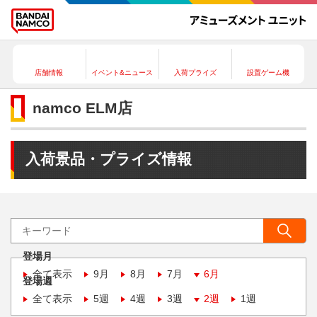
店舗情報
イベント&ニュース
入荷プライズ
設置ゲーム機
namco ELM店
入荷景品・プライズ情報
登場月
全て表示
9月
8月
7月
6月
登場週
全て表示
5週
4週
3週
2週
1週