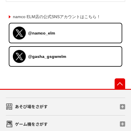
namco ELM店の公式SNSアカウントはこちら！
@namco_elm
@gasha_gsgwrelm
先
あそび場をさがす
ゲーム機をさがす