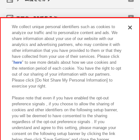
スマホ・PCであそぶ
We collect unique personal identifiers such as cookies to
analyze our traffic and to personalize content and ads. We
イベント・キャンペーン
share information about your use of our website with our
analytics and advertising partners, who may combine it with
other information that you have provided to them or that they
have collected from your use of their services. Please click
"
here
" to see more details about how we use cookies and
関連会社
サステナビリティ
サイトポリシー
the retention period of each cookie. You have the right to opt
out of our sharing of your information with our partners.
プライバシーポリシー
ウェブアクセシビリティ方針と検証結果
Please click [Do Not Share My Personal Information] to
exercise your right.
お取引先さまとともに
食品のご提供について
カスタマーハラスメント対応方針
よくあるご質問・お問い合わせ
Please note that even if you have enabled the opt-out
preference signals , if you choose to allow the sharing of
cookies and other identifiers on the following setup banner,
you will be deemed to have consented to the sharing
regardless of the opt-out preference signals . If you
understand and agree to this setting, please manage your
consent on the following setup banner by clicking the link
below, then click 'Save Settings' and close the banner.