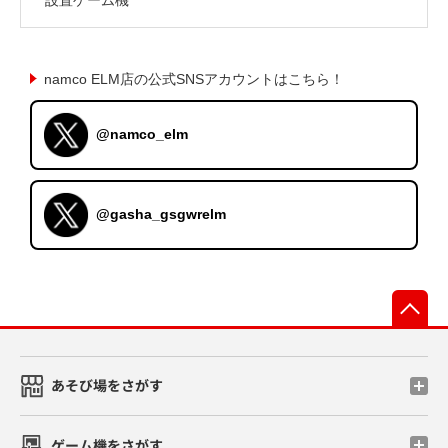
namco ELM店の公式SNSアカウントはこちら！
@namco_elm
@gasha_gsgwrelm
先
あそび場をさがす
ゲーム機をさがす