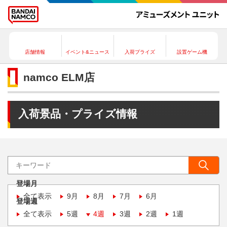
店舗情報
イベント&ニュース
入荷プライズ
設置ゲーム機
namco ELM店
入荷景品・プライズ情報
登場月
全て表示
9月
8月
7月
6月
登場週
全て表示
5週
4週
3週
2週
1週