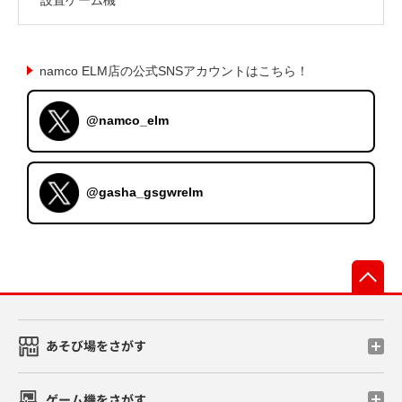
namco ELM店の公式SNSアカウントはこちら！
@namco_elm
@gasha_gsgwrelm
先
あそび場をさがす
ゲーム機をさがす