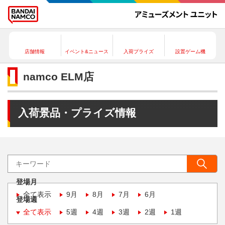
店舗情報
イベント&ニュース
入荷プライズ
設置ゲーム機
namco ELM店
入荷景品・プライズ情報
登場月
全て表示
9月
8月
7月
6月
登場週
全て表示
5週
4週
3週
2週
1週