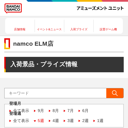
店舗情報
イベント&ニュース
入荷プライズ
設置ゲーム機
namco ELM店
入荷景品・プライズ情報
登場月
全て表示
9月
8月
7月
6月
登場週
全て表示
5週
4週
3週
2週
1週