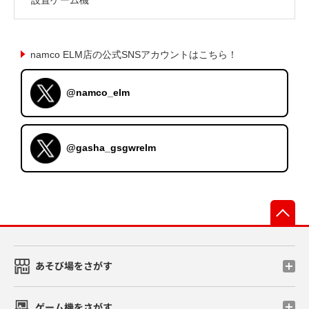
namco ELM店の公式SNSアカウントはこちら！
@namco_elm
@gasha_gsgwrelm
先
あそび場をさがす
ゲーム機をさがす