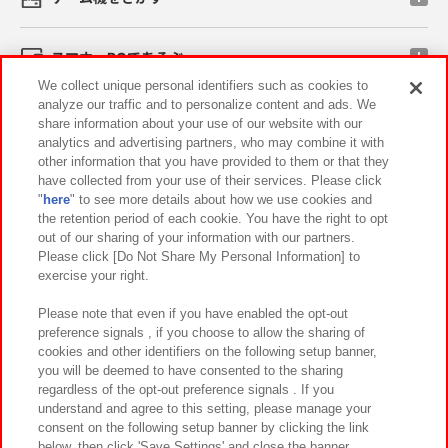
スマホ・PCであそぶ
We collect unique personal identifiers such as cookies to
analyze our traffic and to personalize content and ads. We
イベント・キャンペーン
share information about your use of our website with our
analytics and advertising partners, who may combine it with
other information that you have provided to them or that they
have collected from your use of their services. Please click
"
here
" to see more details about how we use cookies and
関連会社
サステナビリティ
サイトポリシー
the retention period of each cookie. You have the right to opt
out of our sharing of your information with our partners.
プライバシーポリシー
ウェブアクセシビリティ方針と検証結果
Please click [Do Not Share My Personal Information] to
exercise your right.
お取引先さまとともに
食品のご提供について
カスタマーハラスメント対応方針
よくあるご質問・お問い合わせ
Please note that even if you have enabled the opt-out
preference signals , if you choose to allow the sharing of
cookies and other identifiers on the following setup banner,
you will be deemed to have consented to the sharing
regardless of the opt-out preference signals . If you
understand and agree to this setting, please manage your
consent on the following setup banner by clicking the link
below, then click 'Save Settings' and close the banner.