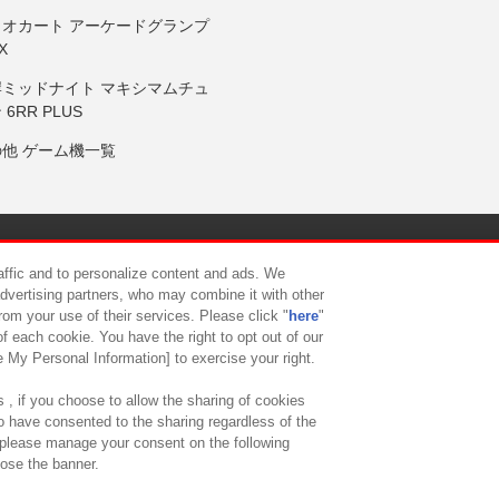
リオカート アーケードグランプ
X
岸ミッドナイト マキシマムチュ
 6RR PLUS
の他 ゲーム機一覧
サイトポリシー
プライバシーポリシー
ウェブアクセシビリティ方
raffic and to personalize content and ads. We
advertising partners, who may combine it with other
rom your use of their services. Please click "
here
"
供について
カスタマーハラスメント対応方針
よくあるご質問・
f each cookie. You have the right to opt out of our
e My Personal Information] to exercise your right.
 , if you choose to allow the sharing of cookies
to have consented to the sharing regardless of the
, please manage your consent on the following
lose the banner.
ndai Namco Amusement Lab Inc.
©Bandai Namco Experience Inc.
©HANAY