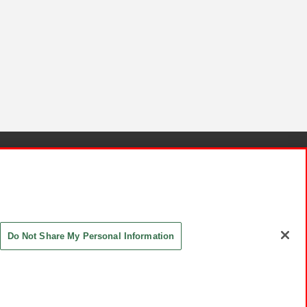
針と検証結果
お取引先さまとともに
お問い合わせ
Do Not Share My Personal Information
ASHIKI Co., Ltd. All Rights Reserved.