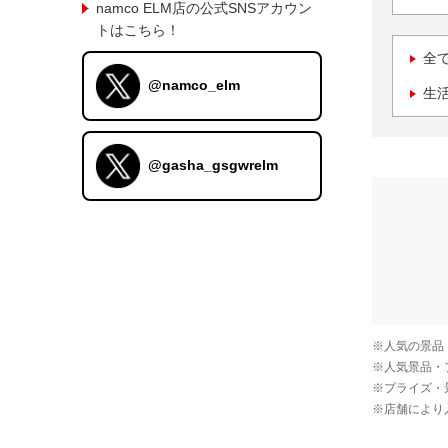
namco ELM店の公式SNSアカウン
トはこちら！
全
@namco_elm
生
@gasha_gsgwrelm