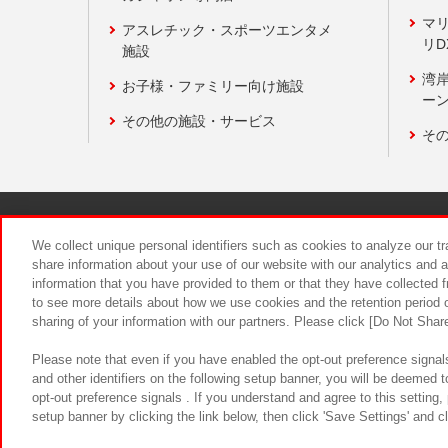
マ
アスレチック・スポーツエンタメ
リD
施設
湾
お子様・ファミリー向け施設
ーン
その他の施設・サービス
そ
関連会社
サステナビリティ
We collect unique personal identifiers such as cookies to analyze our t
share information about your use of our website with our analytics and 
information that you have provided to them or that they have collected f
食品のご提
to see more details about how we use cookies and the retention period o
sharing of your information with our partners. Please click [Do Not Shar
Please note that even if you have enabled the opt-out preference signals
and other identifiers on the following setup banner, you will be deemed 
opt-out preference signals . If you understand and agree to this setting
setup banner by clicking the link below, then click 'Save Settings' and c
©Bandai Namco Amusement Inc.
©Ba