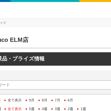
ライズ
mco ELM店
景品・プライズ情報
月
全て表示
9月
8月
7月
6月
週
全て表示
5週
4週
3週
2週
1週