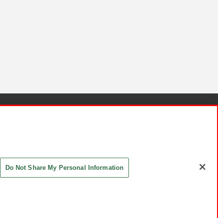
針と検証結果
お取引先さまとともに
お問い合わせ
Do Not Share My Personal Information
ASHIKI Co., Ltd. All Rights Reserved.