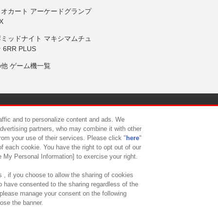
リオカート アーケードグランプ
X
岸ミッドナイト マキシマムチュ
 6RR PLUS
の他 ゲーム機一覧
サイトポリシー
プライバシーポリシー
ウェブアクセシビリティ方
raffic and to personalize content and ads. We
advertising partners, who may combine it with other
rom your use of their services. Please click "
here
"
供について
カスタマーハラスメント対応方針
よくあるご質問・
f each cookie. You have the right to opt out of our
e My Personal Information] to exercise your right.
 , if you choose to allow the sharing of cookies
to have consented to the sharing regardless of the
, please manage your consent on the following
lose the banner.
ndai Namco Amusement Lab Inc.
©Bandai Namco Experience Inc.
©HANAY