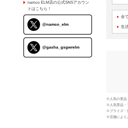
namco ELM店の公式SNSアカウン
トはこちら！
全
@namco_elm
生
@gasha_gsgwrelm