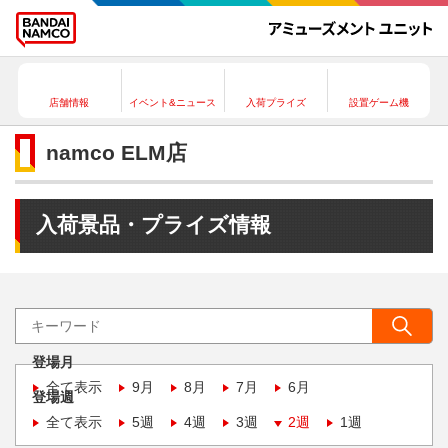
店舗情報
イベント&ニュース
入荷プライズ
設置ゲーム機
namco ELM店
入荷景品・プライズ情報
登場月
全て表示
9月
8月
7月
6月
登場週
全て表示
5週
4週
3週
2週
1週