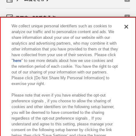
スマホ・PCであそぶ
We collect unique personal identifiers such as cookies to
analyze our traffic and to personalize content and ads. We
イベント・キャンペーン
share information about your use of our website with our
analytics and advertising partners, who may combine it with
other information that you have provided to them or that they
have collected from your use of their services. Please click
"
here
" to see more details about how we use cookies and
関連会社
サステナビリティ
サイトポリシー
the retention period of each cookie. You have the right to opt
out of our sharing of your information with our partners.
プライバシーポリシー
ウェブアクセシビリティ方針と検証結果
Please click [Do Not Share My Personal Information] to
exercise your right.
お取引先さまとともに
食品のご提供について
カスタマーハラスメント対応方針
よくあるご質問・お問い合わせ
Please note that even if you have enabled the opt-out
preference signals , if you choose to allow the sharing of
cookies and other identifiers on the following setup banner,
you will be deemed to have consented to the sharing
regardless of the opt-out preference signals . If you
understand and agree to this setting, please manage your
consent on the following setup banner by clicking the link
below, then click 'Save Settings' and close the banner.