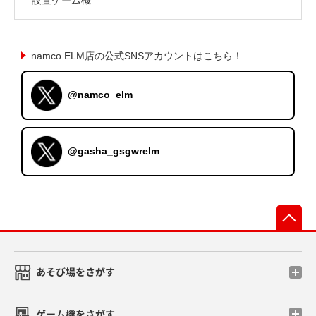
namco ELM店の公式SNSアカウントはこちら！
@namco_elm
@gasha_gsgwrelm
先
あそび場をさがす
ゲーム機をさがす