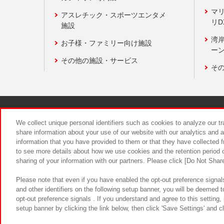
マ
アスレチック・スポーツエンタメ
リD
施設
湾
お子様・ファミリー向け施設
ーン
その他の施設・サービス
そ
関連会社
サステナビリティ
We collect unique personal identifiers such as cookies to analyze our t
share information about your use of our website with our analytics and 
information that you have provided to them or that they have collected f
食品のご提
to see more details about how we use cookies and the retention period o
sharing of your information with our partners. Please click [Do Not Shar
Please note that even if you have enabled the opt-out preference signals
and other identifiers on the following setup banner, you will be deemed 
opt-out preference signals . If you understand and agree to this setting
setup banner by clicking the link below, then click 'Save Settings' and c
©Bandai Namco Amusement Inc.
©Ba