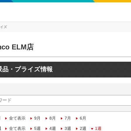
ライズ
mco ELM店
景品・プライズ情報
月
全て表示
9月
8月
7月
6月
週
全て表示
5週
4週
3週
2週
1週