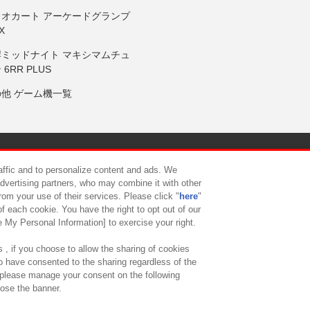
リオカート アーケードグランプ
X
岸ミッドナイト マキシマムチュ
 6RR PLUS
の他 ゲーム機一覧
サイトポリシー
プライバシーポリシー
ウェブアクセシビリティ方
raffic and to personalize content and ads. We
advertising partners, who may combine it with other
rom your use of their services. Please click "
here
"
供について
カスタマーハラスメント対応方針
よくあるご質問・
f each cookie. You have the right to opt out of our
e My Personal Information] to exercise your right.
 , if you choose to allow the sharing of cookies
to have consented to the sharing regardless of the
, please manage your consent on the following
lose the banner.
ndai Namco Amusement Lab Inc.
©Bandai Namco Experience Inc.
©HANAY