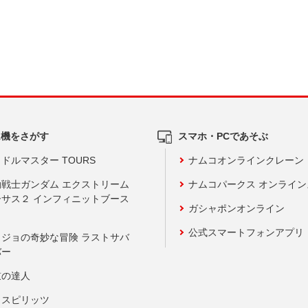
ム機をさがす
スマホ・PCであそぶ
ドルマスター TOURS
ナムコオンラインクレーン
動戦士ガンダム エクストリーム
ナムコパークス オンライ
ーサス２ インフィニットブース
ガシャポンオンライン
公式スマートフォンアプリ
ョジョの奇妙な冒険 ラストサバ
バー
鼓の達人
りスピリッツ