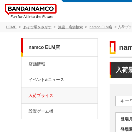
HOME
あそび場をさがす
施設・店舗検索
namco ELM店
入荷プ
na
namco ELM店
店舗情報
入荷
イベント&ニュース
入荷プライズ
設置ゲーム機
登場
登場