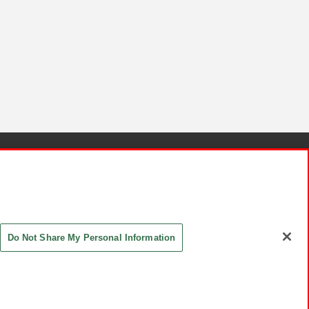
針と検証結果
お取引先さまとともに
お問い合わせ
Do Not Share My Personal Information
ASHIKI Co., Ltd. All Rights Reserved.