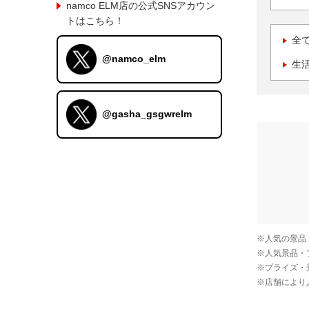
namco ELM店の公式SNSアカウン
トはこちら！
全
@namco_elm
生
@gasha_gsgwrelm