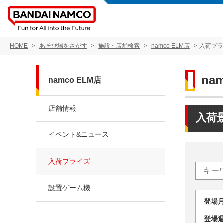
HOME
あそび場をさがす
施設・店舗検索
namco ELM店
入荷プ
na
namco ELM店
店舗情報
入荷
イベント&ニュース
入荷プライズ
設置ゲーム機
登場
登場