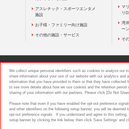
マ
アスレチック・スポーツエンタメ
リD
施設
湾
お子様・ファミリー向け施設
ーン
その他の施設・サービス
そ
関連会社
サステナビリティ
We collect unique personal identifiers such as cookies to analyze our t
share information about your use of our website with our analytics and 
information that you have provided to them or that they have collected f
食品のご提
to see more details about how we use cookies and the retention period o
sharing of your information with our partners. Please click [Do Not Shar
Please note that even if you have enabled the opt-out preference signals
and other identifiers on the following setup banner, you will be deemed 
opt-out preference signals . If you understand and agree to this setting
setup banner by clicking the link below, then click 'Save Settings' and c
©Bandai Namco Amusement Inc.
©Ba