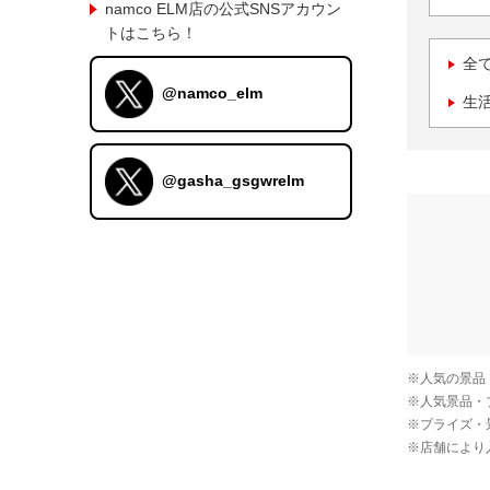
namco ELM店の公式SNSアカウン
トはこちら！
全
@namco_elm
生
@gasha_gsgwrelm