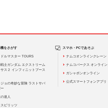
ム機をさがす
スマホ・PCであそぶ
ドルマスター TOURS
ナムコオンラインクレーン
動戦士ガンダム エクストリーム
ナムコパークス オンライ
ーサス２ インフィニットブース
ガシャポンオンライン
公式スマートフォンアプリ
ョジョの奇妙な冒険 ラストサバ
バー
鼓の達人
りスピリッツ