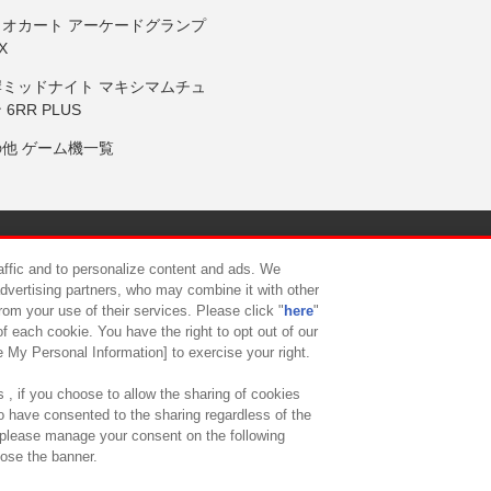
リオカート アーケードグランプ
X
岸ミッドナイト マキシマムチュ
 6RR PLUS
の他 ゲーム機一覧
サイトポリシー
プライバシーポリシー
ウェブアクセシビリティ方
raffic and to personalize content and ads. We
advertising partners, who may combine it with other
rom your use of their services. Please click "
here
"
供について
カスタマーハラスメント対応方針
よくあるご質問・
f each cookie. You have the right to opt out of our
e My Personal Information] to exercise your right.
 , if you choose to allow the sharing of cookies
to have consented to the sharing regardless of the
, please manage your consent on the following
lose the banner.
ndai Namco Amusement Lab Inc.
©Bandai Namco Experience Inc.
©HANAY