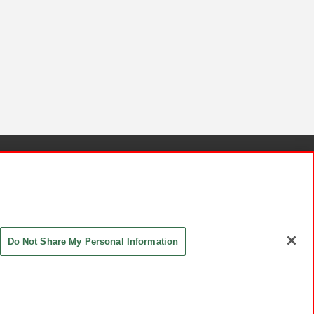
針と検証結果
お取引先さまとともに
お問い合わせ
Do Not Share My Personal Information
ASHIKI Co., Ltd. All Rights Reserved.