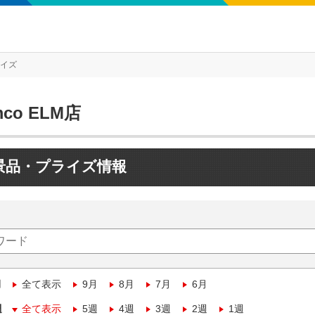
ライズ
mco ELM店
景品・プライズ情報
月
全て表示
9月
8月
7月
6月
週
全て表示
5週
4週
3週
2週
1週