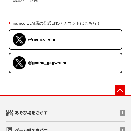
namco ELM店の公式SNSアカウントはこちら！
@namco_elm
@gasha_gsgwrelm
先
あそび場をさがす
ゲーム機をさがす