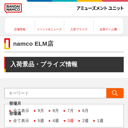
店舗情報
イベント&ニュース
入荷プライズ
設置ゲーム機
namco ELM店
入荷景品・プライズ情報
登場月
全て表示
9月
8月
7月
6月
登場週
全て表示
5週
4週
3週
2週
1週