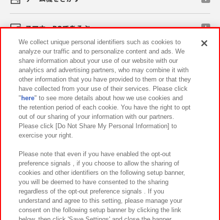
スマホ・PCであそぶ
We collect unique personal identifiers such as cookies to
analyze our traffic and to personalize content and ads. We
イベント・キャンペーン
share information about your use of our website with our
analytics and advertising partners, who may combine it with
other information that you have provided to them or that they
have collected from your use of their services. Please click
"
here
" to see more details about how we use cookies and
関連会社
サステナビリティ
サイトポリシー
the retention period of each cookie. You have the right to opt
out of our sharing of your information with our partners.
プライバシーポリシー
ウェブアクセシビリティ方針と検証結果
Please click [Do Not Share My Personal Information] to
exercise your right.
お取引先さまとともに
食品のご提供について
カスタマーハラスメント対応方針
よくあるご質問・お問い合わせ
Please note that even if you have enabled the opt-out
preference signals , if you choose to allow the sharing of
cookies and other identifiers on the following setup banner,
you will be deemed to have consented to the sharing
regardless of the opt-out preference signals . If you
understand and agree to this setting, please manage your
consent on the following setup banner by clicking the link
below, then click 'Save Settings' and close the banner.