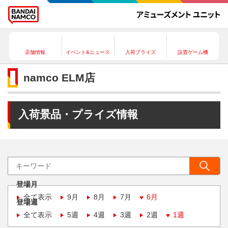
店舗情報
イベント&ニュース
入荷プライズ
設置ゲーム機
namco ELM店
入荷景品・プライズ情報
登場月
全て表示
9月
8月
7月
6月
登場週
全て表示
5週
4週
3週
2週
1週