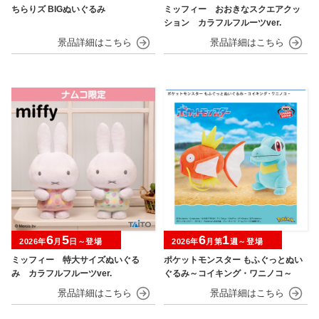
ちらりズ BIGぬいぐるみ
ミッフィー おおきなスクエアクッ
ション カラフルフルーツver.
6
5
6
1
2026年
月
日～登場
2026年
月第
週～登場
ミッフィー 特大サイズぬいぐる
ポケットモンスター もふぐっとぬい
み カラフルフルーツver.
ぐるみ～コイキング・ワニノコ～