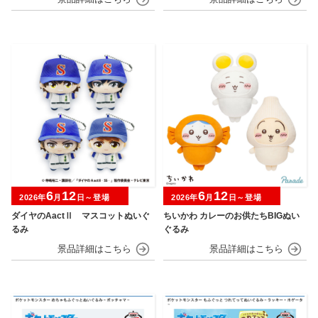
6
12
6
12
2026年
月
日～登場
2026年
月
日～登場
ダイヤのAactⅡ マスコットぬいぐ
ちいかわ カレーのお供たちBIGぬい
るみ
ぐるみ