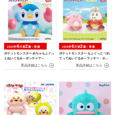
6
2
6
2
2026年
月第
週～登場
2026年
月第
週～登場
ポケットモンスター めちゃもふぐっ
ポケットモンスター もふぐっと つれ
とぬいぐるみ～ポッチャマ～
てってぬいぐるみ～ラッキー・ホゲ
ータ～