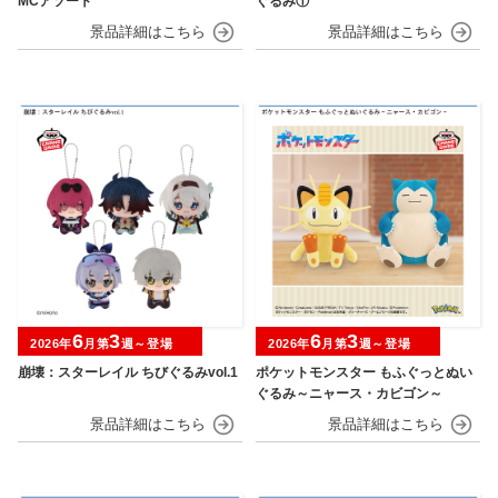
MCアソート
ぐるみ①
6
3
6
3
2026年
月第
週～登場
2026年
月第
週～登場
崩壊：スターレイル ちびぐるみvol.1
ポケットモンスター もふぐっとぬい
ぐるみ～ニャース・カビゴン～