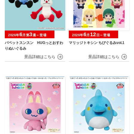
6
3
6
12
2026年
月第
週～登場
2026年
月
日～登場
パペットスンスン HUGっとおすわ
マリッジトキシン ちびぐるみvol.1
りぬいぐるみ