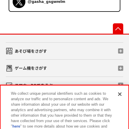
@gasha_gsgwrelm
先
あそび場をさがす
ゲーム機をさがす
スマホ・PCであそぶ
We collect unique personal identifiers such as cookies to
analyze our traffic and to personalize content and ads. We
イベント・キャンペーン
share information about your use of our website with our
analytics and advertising partners, who may combine it with
other information that you have provided to them or that they
have collected from your use of their services. Please click
"
here
" to see more details about how we use cookies and