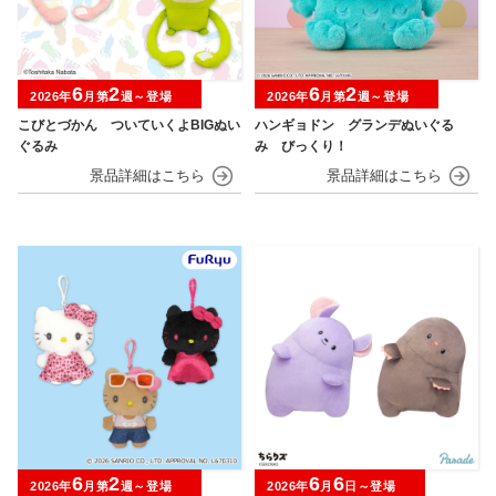
6
2
6
2
2026年
月第
週～登場
2026年
月第
週～登場
こびとづかん ついていくよBIGぬい
ハンギョドン グランデぬいぐる
ぐるみ
み びっくり！
6
2
6
6
2026年
月第
週～登場
2026年
月
日～登場