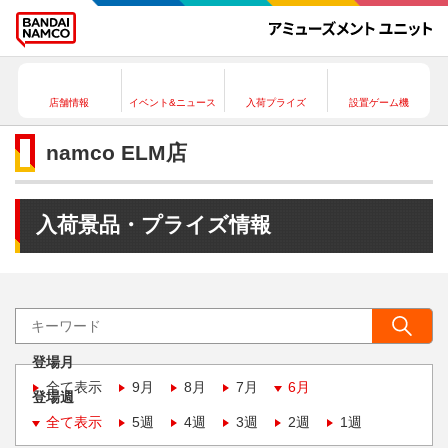
店舗情報
イベント&ニュース
入荷プライズ
設置ゲーム機
namco ELM店
入荷景品・プライズ情報
登場月
全て表示
9月
8月
7月
6月
登場週
全て表示
5週
4週
3週
2週
1週