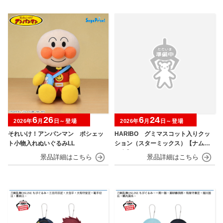
6
26
6
24
2026年
月
日～登場
2026年
月
日～登場
それいけ！アンパンマン ポシェッ
HARIBO グミマスコット入りクッ
ト小物入れぬいぐるみLL
ション（スターミックス）【ナムコ
限定】