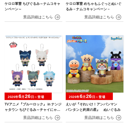
ケロロ軍曹 ちびぐるみ～ナムコキャ
ケロロ軍曹 めちゃもふぐっとぬいぐ
ンペーン～
るみ－ナムコキャンペーン－
6
26
6
26
2026年
月
日～登場
2026年
月
日～登場
TVアニメ『ブルーロック』 in ナンジ
えいが『それいけ！アンパンマン
ャタウン ちびぐるみ～チャイにゃFe
パンタンと約束の星』 ぬいぐるみ
s～