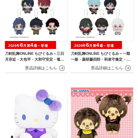
6
4
6
4
2026年
月第
週～登場
2026年
月第
週～登場
刀剣乱舞ONLINE ちびぐるみ～三日
刀剣乱舞ONLINE ちびぐるみ～一期
月宗近・大包平・大和守安定・篭手
一振・薬研藤四郎・和泉守兼定・堀
切江・豊前江～
川国広・鶴丸国永～