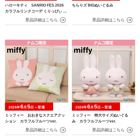
ハローキティ SANRIO FES 2026
ちらりズ BIGぬいぐるみ
カラフルリンクコーデ くりっぴぃ ぬ
いぐるみ
6
5
6
5
2026年
月
日～登場
2026年
月
日～登場
ミッフィー おおきなスクエアクッ
ミッフィー 特大サイズぬいぐる
ション カラフルフルーツver.
み カラフルフルーツver.