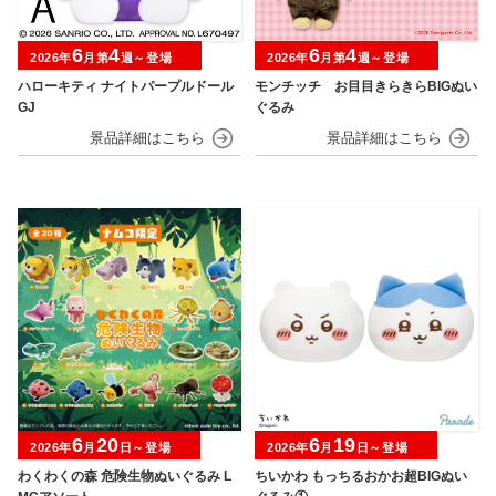
6
4
6
4
2026年
月第
週～登場
2026年
月第
週～登場
ハローキティ ナイトパープルドール
モンチッチ お目目きらきらBIGぬい
GJ
ぐるみ
6
20
6
19
2026年
月
日～登場
2026年
月
日～登場
わくわくの森 危険生物ぬいぐるみ L
ちいかわ もっちるおかお超BIGぬい