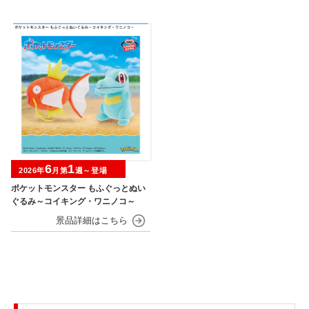
6
1
2026年
月第
週～登場
ポケットモンスター もふぐっとぬい
ぐるみ～コイキング・ワニノコ～