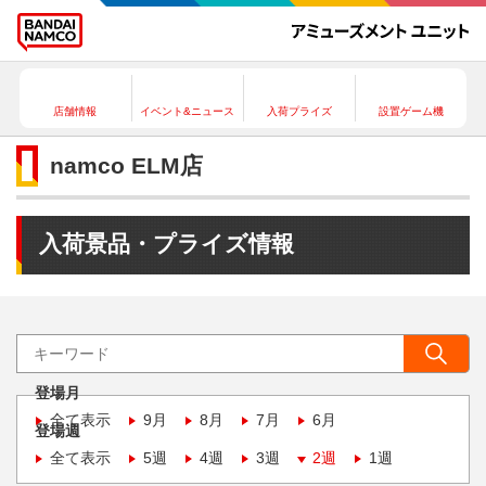
店舗情報
イベント&ニュース
入荷プライズ
設置ゲーム機
namco ELM店
入荷景品・プライズ情報
登場月
全て表示
9月
8月
7月
6月
登場週
全て表示
5週
4週
3週
2週
1週