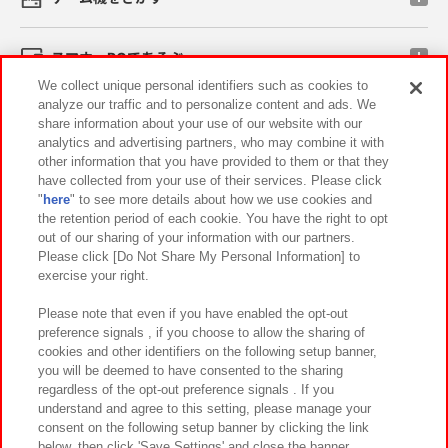
スマホ・PCであそぶ
We collect unique personal identifiers such as cookies to
analyze our traffic and to personalize content and ads. We
イベント・キャンペーン
share information about your use of our website with our
analytics and advertising partners, who may combine it with
other information that you have provided to them or that they
have collected from your use of their services. Please click
"
here
" to see more details about how we use cookies and
関連会社
サステナビリティ
サイトポリシー
the retention period of each cookie. You have the right to opt
out of our sharing of your information with our partners.
プライバシーポリシー
ウェブアクセシビリティ方針と検証結果
Please click [Do Not Share My Personal Information] to
exercise your right.
お取引先さまとともに
食品のご提供について
カスタマーハラスメント対応方針
よくあるご質問・お問い合わせ
Please note that even if you have enabled the opt-out
preference signals , if you choose to allow the sharing of
cookies and other identifiers on the following setup banner,
you will be deemed to have consented to the sharing
regardless of the opt-out preference signals . If you
understand and agree to this setting, please manage your
consent on the following setup banner by clicking the link
below, then click 'Save Settings' and close the banner.