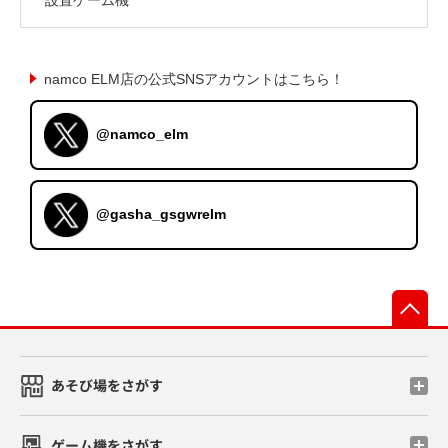
namco ELM店の公式SNSアカウントはこちら！
@namco_elm
@gasha_gsgwrelm
先
あそび場をさがす
ゲーム機をさがす