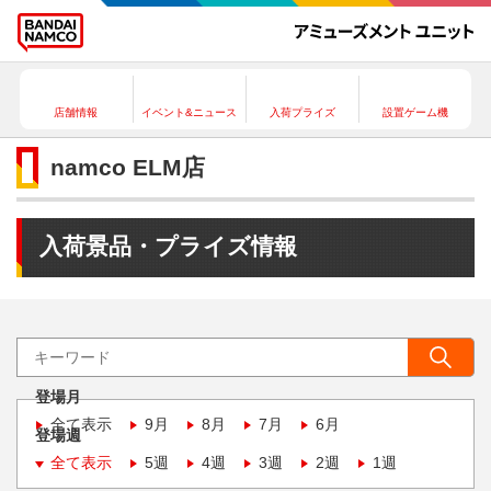
店舗情報
イベント&ニュース
入荷プライズ
設置ゲーム機
namco ELM店
入荷景品・プライズ情報
登場月
全て表示
9月
8月
7月
6月
登場週
全て表示
5週
4週
3週
2週
1週