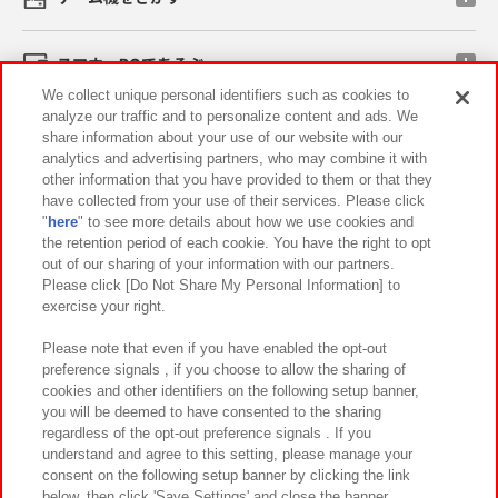
スマホ・PCであそぶ
We collect unique personal identifiers such as cookies to
analyze our traffic and to personalize content and ads. We
イベント・キャンペーン
share information about your use of our website with our
analytics and advertising partners, who may combine it with
other information that you have provided to them or that they
have collected from your use of their services. Please click
"
here
" to see more details about how we use cookies and
関連会社
サステナビリティ
サイトポリシー
the retention period of each cookie. You have the right to opt
out of our sharing of your information with our partners.
プライバシーポリシー
ウェブアクセシビリティ方針と検証結果
Please click [Do Not Share My Personal Information] to
exercise your right.
お取引先さまとともに
食品のご提供について
カスタマーハラスメント対応方針
よくあるご質問・お問い合わせ
Please note that even if you have enabled the opt-out
preference signals , if you choose to allow the sharing of
cookies and other identifiers on the following setup banner,
you will be deemed to have consented to the sharing
regardless of the opt-out preference signals . If you
understand and agree to this setting, please manage your
consent on the following setup banner by clicking the link
below, then click 'Save Settings' and close the banner.