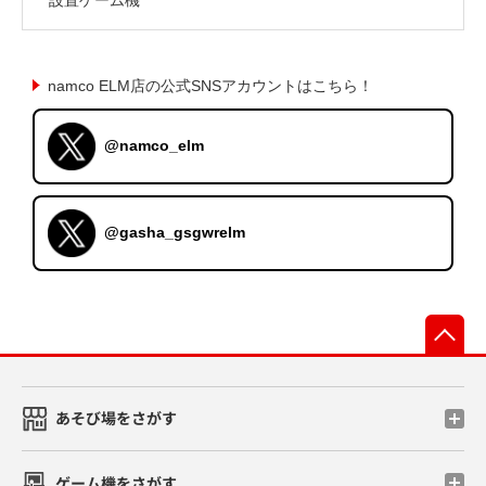
namco ELM店の公式SNSアカウントはこちら！
@namco_elm
@gasha_gsgwrelm
先
あそび場をさがす
ゲーム機をさがす