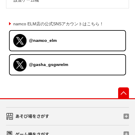
namco ELM店の公式SNSアカウントはこちら！
@namco_elm
@gasha_gsgwrelm
先
あそび場をさがす
ゲーム機をさがす