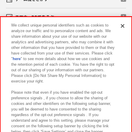
スマホ・PCであそぶ
We collect unique personal identifiers such as cookies to
analyze our traffic and to personalize content and ads. We
イベント・キャンペーン
share information about your use of our website with our
analytics and advertising partners, who may combine it with
other information that you have provided to them or that they
have collected from your use of their services. Please click
"
here
" to see more details about how we use cookies and
関連会社
サステナビリティ
サイトポリシー
the retention period of each cookie. You have the right to opt
out of our sharing of your information with our partners.
プライバシーポリシー
ウェブアクセシビリティ方針と検証結果
Please click [Do Not Share My Personal Information] to
exercise your right.
お取引先さまとともに
食品のご提供について
カスタマーハラスメント対応方針
よくあるご質問・お問い合わせ
Please note that even if you have enabled the opt-out
preference signals , if you choose to allow the sharing of
cookies and other identifiers on the following setup banner,
you will be deemed to have consented to the sharing
regardless of the opt-out preference signals . If you
understand and agree to this setting, please manage your
consent on the following setup banner by clicking the link
below, then click 'Save Settings' and close the banner.