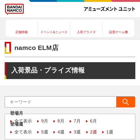
店舗情報
イベント&ニュース
入荷プライズ
設置ゲーム機
namco ELM店
入荷景品・プライズ情報
登場月
全て表示
9月
8月
7月
6月
登場週
全て表示
5週
4週
3週
2週
1週