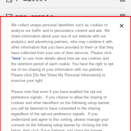
スマホ・PCであそぶ
We collect unique personal identifiers such as cookies to
analyze our traffic and to personalize content and ads. We
イベント・キャンペーン
share information about your use of our website with our
analytics and advertising partners, who may combine it with
other information that you have provided to them or that they
have collected from your use of their services. Please click
"
here
" to see more details about how we use cookies and
関連会社
サステナビリティ
サイトポリシー
the retention period of each cookie. You have the right to opt
out of our sharing of your information with our partners.
プライバシーポリシー
ウェブアクセシビリティ方針と検証結果
Please click [Do Not Share My Personal Information] to
exercise your right.
お取引先さまとともに
食品のご提供について
カスタマーハラスメント対応方針
よくあるご質問・お問い合わせ
Please note that even if you have enabled the opt-out
preference signals , if you choose to allow the sharing of
cookies and other identifiers on the following setup banner,
you will be deemed to have consented to the sharing
regardless of the opt-out preference signals . If you
understand and agree to this setting, please manage your
consent on the following setup banner by clicking the link
below, then click 'Save Settings' and close the banner.