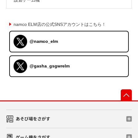
namco ELM店の公式SNSアカウントはこちら！
@namco_elm
@gasha_gsgwrelm
先
あそび場をさがす
ゲーム機をさがす