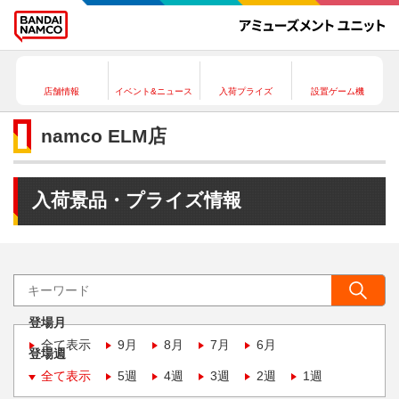
店舗情報
イベント&ニュース
入荷プライズ
設置ゲーム機
namco ELM店
入荷景品・プライズ情報
登場月
全て表示
9月
8月
7月
6月
登場週
全て表示
5週
4週
3週
2週
1週