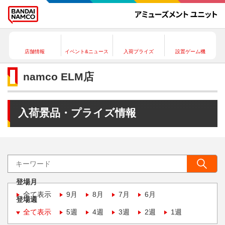
店舗情報
イベント&ニュース
入荷プライズ
設置ゲーム機
namco ELM店
入荷景品・プライズ情報
登場月
全て表示
9月
8月
7月
6月
登場週
全て表示
5週
4週
3週
2週
1週