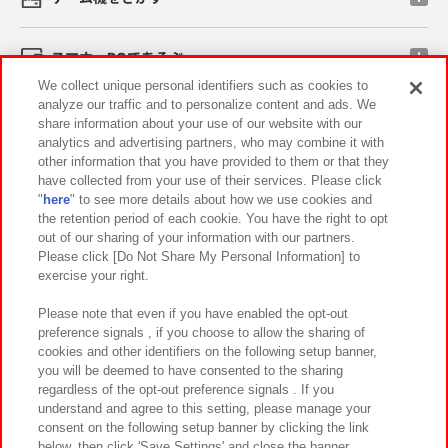
スマホ・PCであそぶ
We collect unique personal identifiers such as cookies to
analyze our traffic and to personalize content and ads. We
イベント・キャンペーン
share information about your use of our website with our
analytics and advertising partners, who may combine it with
other information that you have provided to them or that they
have collected from your use of their services. Please click
"
here
" to see more details about how we use cookies and
関連会社
サステナビリティ
サイトポリシー
the retention period of each cookie. You have the right to opt
out of our sharing of your information with our partners.
プライバシーポリシー
ウェブアクセシビリティ方針と検証結果
Please click [Do Not Share My Personal Information] to
exercise your right.
お取引先さまとともに
食品のご提供について
カスタマーハラスメント対応方針
よくあるご質問・お問い合わせ
Please note that even if you have enabled the opt-out
preference signals , if you choose to allow the sharing of
cookies and other identifiers on the following setup banner,
you will be deemed to have consented to the sharing
regardless of the opt-out preference signals . If you
understand and agree to this setting, please manage your
consent on the following setup banner by clicking the link
below, then click 'Save Settings' and close the banner.