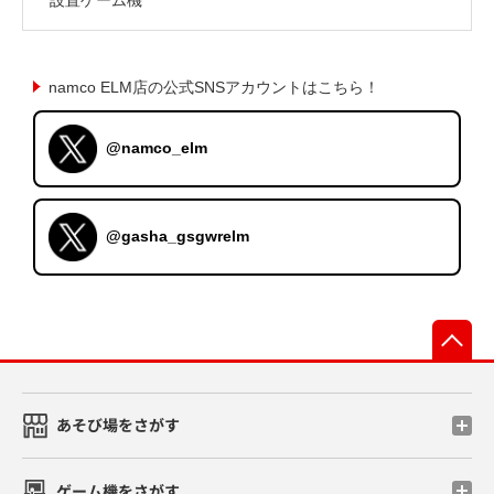
namco ELM店の公式SNSアカウントはこちら！
@namco_elm
@gasha_gsgwrelm
先
あそび場をさがす
ゲーム機をさがす