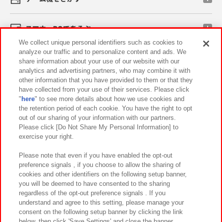
スマホ・PCであそぶ
We collect unique personal identifiers such as cookies to
analyze our traffic and to personalize content and ads. We
イベント・キャンペーン
share information about your use of our website with our
analytics and advertising partners, who may combine it with
other information that you have provided to them or that they
have collected from your use of their services. Please click
"
here
" to see more details about how we use cookies and
関連会社
サステナビリティ
サイトポリシー
the retention period of each cookie. You have the right to opt
out of our sharing of your information with our partners.
プライバシーポリシー
ウェブアクセシビリティ方針と検証結果
Please click [Do Not Share My Personal Information] to
exercise your right.
お取引先さまとともに
食品のご提供について
カスタマーハラスメント対応方針
よくあるご質問・お問い合わせ
Please note that even if you have enabled the opt-out
preference signals , if you choose to allow the sharing of
cookies and other identifiers on the following setup banner,
you will be deemed to have consented to the sharing
regardless of the opt-out preference signals . If you
understand and agree to this setting, please manage your
consent on the following setup banner by clicking the link
below, then click 'Save Settings' and close the banner.