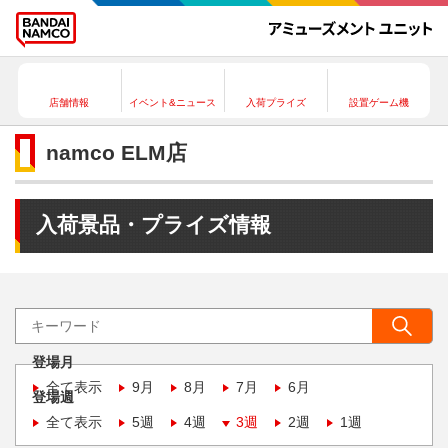
店舗情報
イベント&ニュース
入荷プライズ
設置ゲーム機
namco ELM店
入荷景品・プライズ情報
登場月
全て表示
9月
8月
7月
6月
登場週
全て表示
5週
4週
3週
2週
1週