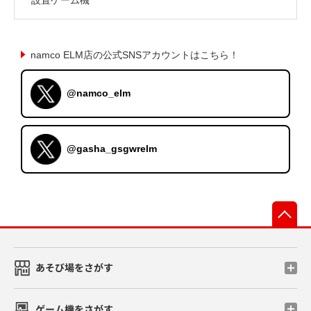
namco ELM店の公式SNSアカウントはこちら！
@namco_elm
@gasha_gsgwrelm
先
あそび場をさがす
ゲーム機をさがす