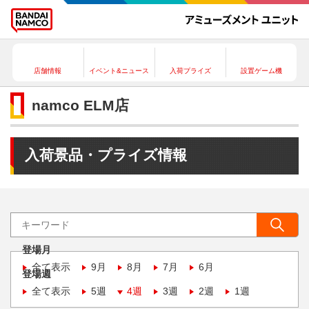
店舗情報
イベント&ニュース
入荷プライズ
設置ゲーム機
namco ELM店
入荷景品・プライズ情報
登場月
全て表示
9月
8月
7月
6月
登場週
全て表示
5週
4週
3週
2週
1週