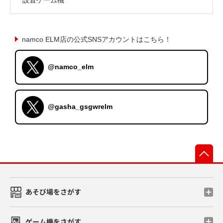
namco ELM店の公式SNSアカウントはこちら！
@namco_elm
@gasha_gsgwrelm
先
あそび場をさがす
ゲーム機をさがす