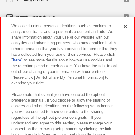
スマホ・PCであそぶ
We collect unique personal identifiers such as cookies to
analyze our traffic and to personalize content and ads. We
イベント・キャンペーン
share information about your use of our website with our
analytics and advertising partners, who may combine it with
other information that you have provided to them or that they
have collected from your use of their services. Please click
"
here
" to see more details about how we use cookies and
関連会社
サステナビリティ
サイトポリシー
the retention period of each cookie. You have the right to opt
out of our sharing of your information with our partners.
プライバシーポリシー
ウェブアクセシビリティ方針と検証結果
Please click [Do Not Share My Personal Information] to
exercise your right.
お取引先さまとともに
食品のご提供について
カスタマーハラスメント対応方針
よくあるご質問・お問い合わせ
Please note that even if you have enabled the opt-out
preference signals , if you choose to allow the sharing of
cookies and other identifiers on the following setup banner,
you will be deemed to have consented to the sharing
regardless of the opt-out preference signals . If you
understand and agree to this setting, please manage your
consent on the following setup banner by clicking the link
below, then click 'Save Settings' and close the banner.