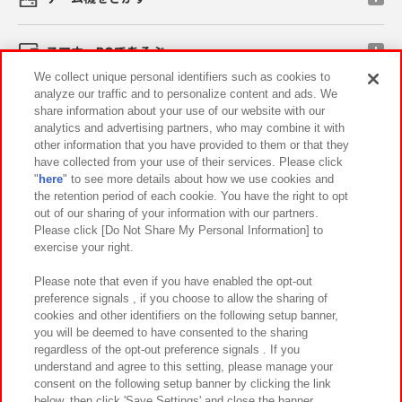
スマホ・PCであそぶ
We collect unique personal identifiers such as cookies to
analyze our traffic and to personalize content and ads. We
イベント・キャンペーン
share information about your use of our website with our
analytics and advertising partners, who may combine it with
other information that you have provided to them or that they
have collected from your use of their services. Please click
"
here
" to see more details about how we use cookies and
関連会社
サステナビリティ
サイトポリシー
the retention period of each cookie. You have the right to opt
out of our sharing of your information with our partners.
プライバシーポリシー
ウェブアクセシビリティ方針と検証結果
Please click [Do Not Share My Personal Information] to
exercise your right.
お取引先さまとともに
食品のご提供について
カスタマーハラスメント対応方針
よくあるご質問・お問い合わせ
Please note that even if you have enabled the opt-out
preference signals , if you choose to allow the sharing of
cookies and other identifiers on the following setup banner,
you will be deemed to have consented to the sharing
regardless of the opt-out preference signals . If you
understand and agree to this setting, please manage your
consent on the following setup banner by clicking the link
below, then click 'Save Settings' and close the banner.