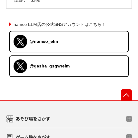
namco ELM店の公式SNSアカウントはこちら！
@namco_elm
@gasha_gsgwrelm
先
あそび場をさがす
ゲーム機をさがす