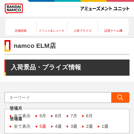
店舗情報
イベント&ニュース
入荷プライズ
設置ゲーム機
namco ELM店
入荷景品・プライズ情報
登場月
全て表示
9月
8月
7月
6月
登場週
全て表示
5週
4週
3週
2週
1週