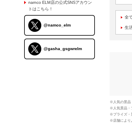
namco ELM店の公式SNSアカウン
トはこちら！
全
@namco_elm
生
@gasha_gsgwrelm