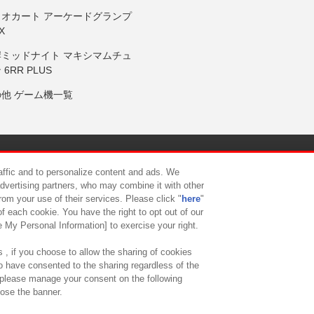
リオカート アーケードグランプ
X
岸ミッドナイト マキシマムチュ
 6RR PLUS
の他 ゲーム機一覧
サイトポリシー
プライバシーポリシー
ウェブアクセシビリティ方
raffic and to personalize content and ads. We
advertising partners, who may combine it with other
rom your use of their services. Please click "
here
"
供について
カスタマーハラスメント対応方針
よくあるご質問・
f each cookie. You have the right to opt out of our
e My Personal Information] to exercise your right.
 , if you choose to allow the sharing of cookies
to have consented to the sharing regardless of the
, please manage your consent on the following
lose the banner.
ndai Namco Amusement Lab Inc.
©Bandai Namco Experience Inc.
©HANAY