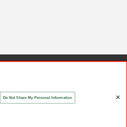
針と検証結果
お取引先さまとともに
お問い合わせ
Do Not Share My Personal Information
ASHIKI Co., Ltd. All Rights Reserved.