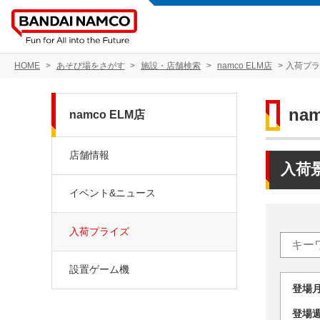
HOME
あそび場をさがす
施設・店舗検索
namco ELM店
入荷プ
na
namco ELM店
店舗情報
入荷
イベント&ニュース
入荷プライズ
設置ゲーム機
登場
登場