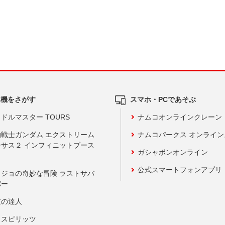
ム機をさがす
スマホ・PCであそぶ
ドルマスター TOURS
ナムコオンラインクレーン
動戦士ガンダム エクストリーム
ナムコパークス オンライ
ーサス２ インフィニットブース
ガシャポンオンライン
公式スマートフォンアプリ
ョジョの奇妙な冒険 ラストサバ
バー
鼓の達人
りスピリッツ