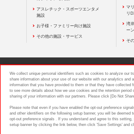
マ
アスレチック・スポーツエンタメ
リD
施設
湾
お子様・ファミリー向け施設
ーン
その他の施設・サービス
そ
関連会社
サステナビリティ
We collect unique personal identifiers such as cookies to analyze our t
share information about your use of our website with our analytics and 
information that you have provided to them or that they have collected f
食品のご提
to see more details about how we use cookies and the retention period o
sharing of your information with our partners. Please click [Do Not Shar
Please note that even if you have enabled the opt-out preference signals
and other identifiers on the following setup banner, you will be deemed 
opt-out preference signals . If you understand and agree to this setting
setup banner by clicking the link below, then click 'Save Settings' and c
©Bandai Namco Amusement Inc.
©Ba