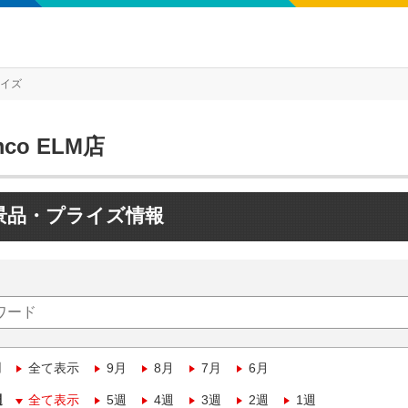
ライズ
mco ELM店
景品・プライズ情報
月
全て表示
9月
8月
7月
6月
週
全て表示
5週
4週
3週
2週
1週