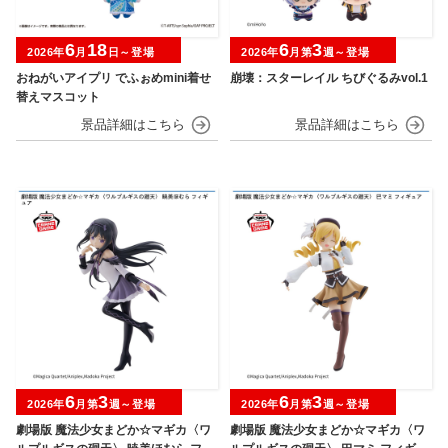
6
18
6
3
2026年
月
日～登場
2026年
月第
週～登場
おねがいアイプリ でふぉめmini着せ
崩壊：スターレイル ちびぐるみvol.1
替えマスコット
6
3
6
3
2026年
月第
週～登場
2026年
月第
週～登場
劇場版 魔法少女まどか☆マギカ〈ワ
劇場版 魔法少女まどか☆マギカ〈ワ