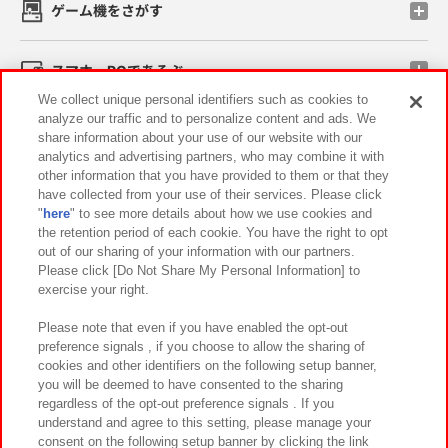
ゲーム機をさがす
スマホ・PCであそぶ
We collect unique personal identifiers such as cookies to
analyze our traffic and to personalize content and ads. We
イベント・キャンペーン
share information about your use of our website with our
analytics and advertising partners, who may combine it with
other information that you have provided to them or that they
have collected from your use of their services. Please click
"
here
" to see more details about how we use cookies and
関連会社
サステナビリティ
サイトポリシー
the retention period of each cookie. You have the right to opt
out of our sharing of your information with our partners.
プライバシーポリシー
ウェブアクセシビリティ方針と検証結果
Please click [Do Not Share My Personal Information] to
exercise your right.
お取引先さまとともに
食品のご提供について
カスタマーハラスメント対応方針
よくあるご質問・お問い合わせ
Please note that even if you have enabled the opt-out
preference signals , if you choose to allow the sharing of
cookies and other identifiers on the following setup banner,
you will be deemed to have consented to the sharing
regardless of the opt-out preference signals . If you
understand and agree to this setting, please manage your
consent on the following setup banner by clicking the link