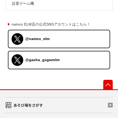
設置ゲーム機
namco ELM店の公式SNSアカウントはこちら！
@namco_elm
@gasha_gsgwrelm
先
あそび場をさがす