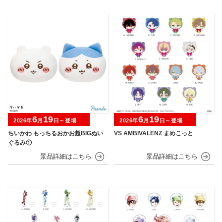
6
19
6
19
2026年
月
日～登場
2026年
月
日～登場
ちいかわ もっちるおかお超BIGぬい
VS AMBIVALENZ まめこっと
ぐるみ①