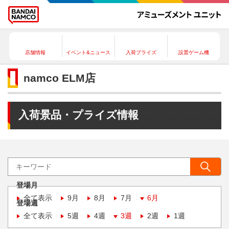
店舗情報
イベント&ニュース
入荷プライズ
設置ゲーム機
namco ELM店
入荷景品・プライズ情報
登場月
全て表示
9月
8月
7月
6月
登場週
全て表示
5週
4週
3週
2週
1週