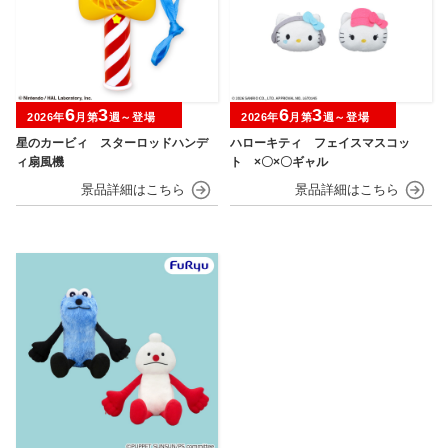
6
3
6
3
2026年
月第
週～登場
2026年
月第
週～登場
星のカービィ スターロッドハンデ
ハローキティ フェイスマスコッ
ィ扇風機
ト ×〇×〇ギャル