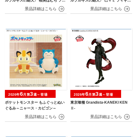
ルプルギスの廻天〉 暁美ほむら フィ
ルプルギスの廻天〉 巴マミ フィギュ
ギュア
ア
6
3
6
3
2026年
月第
週～登場
2026年
月第
週～登場
ポケットモンスター もふぐっとぬい
東京喰種 Grandista-KANEKI KEN
ぐるみ～ニャース・カビゴン～
Ⅱ-