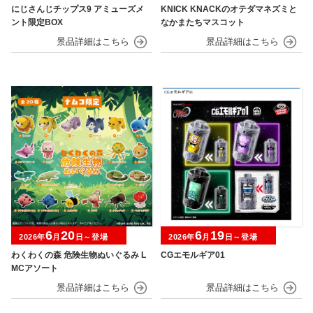
にじさんじチップス9 アミューズメ
KNICK KNACKのオテダマネズミと
ント限定BOX
なかまたちマスコット
6
20
6
19
2026年
月
日～登場
2026年
月
日～登場
わくわくの森 危険生物ぬいぐるみ L
CGエモルギア01
MCアソート