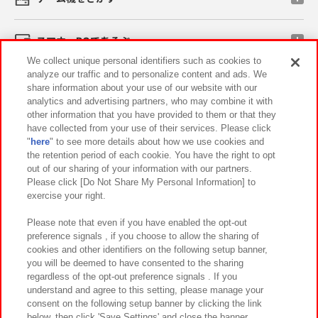
スマホ・PCであそぶ
We collect unique personal identifiers such as cookies to
analyze our traffic and to personalize content and ads. We
イベント・キャンペーン
share information about your use of our website with our
analytics and advertising partners, who may combine it with
other information that you have provided to them or that they
have collected from your use of their services. Please click
"
here
" to see more details about how we use cookies and
関連会社
サステナビリティ
サイトポリシー
the retention period of each cookie. You have the right to opt
out of our sharing of your information with our partners.
プライバシーポリシー
ウェブアクセシビリティ方針と検証結果
Please click [Do Not Share My Personal Information] to
exercise your right.
お取引先さまとともに
食品のご提供について
カスタマーハラスメント対応方針
よくあるご質問・お問い合わせ
Please note that even if you have enabled the opt-out
preference signals , if you choose to allow the sharing of
cookies and other identifiers on the following setup banner,
you will be deemed to have consented to the sharing
regardless of the opt-out preference signals . If you
understand and agree to this setting, please manage your
consent on the following setup banner by clicking the link
below, then click 'Save Settings' and close the banner.