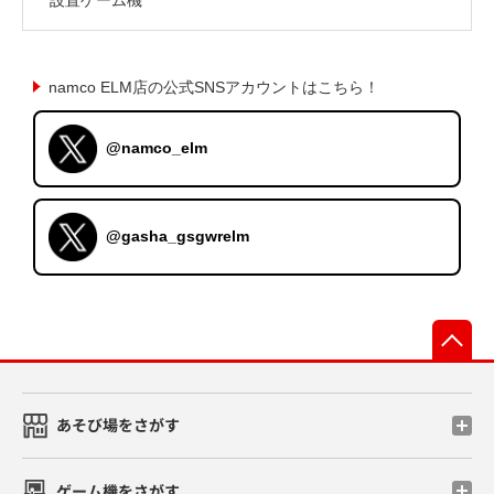
namco ELM店の公式SNSアカウントはこちら！
@namco_elm
@gasha_gsgwrelm
先
あそび場をさがす
ゲーム機をさがす