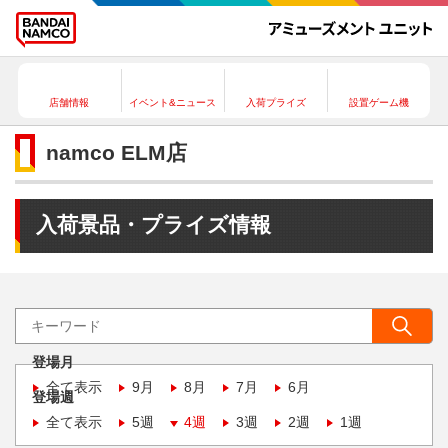
店舗情報
イベント&ニュース
入荷プライズ
設置ゲーム機
namco ELM店
入荷景品・プライズ情報
登場月
全て表示
9月
8月
7月
6月
登場週
全て表示
5週
4週
3週
2週
1週