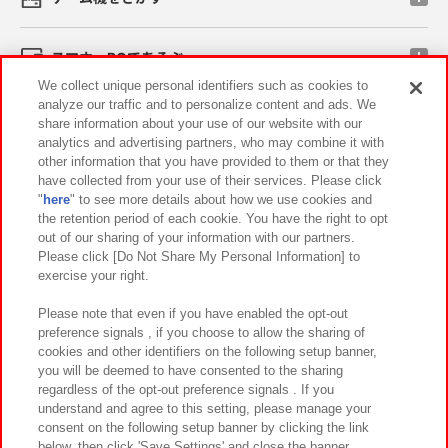
スマホ・PCであそぶ
We collect unique personal identifiers such as cookies to
analyze our traffic and to personalize content and ads. We
イベント・キャンペーン
share information about your use of our website with our
analytics and advertising partners, who may combine it with
other information that you have provided to them or that they
have collected from your use of their services. Please click
"
here
" to see more details about how we use cookies and
関連会社
サステナビリティ
サイトポリシー
the retention period of each cookie. You have the right to opt
out of our sharing of your information with our partners.
プライバシーポリシー
ウェブアクセシビリティ方針と検証結果
Please click [Do Not Share My Personal Information] to
exercise your right.
お取引先さまとともに
食品のご提供について
カスタマーハラスメント対応方針
よくあるご質問・お問い合わせ
Please note that even if you have enabled the opt-out
preference signals , if you choose to allow the sharing of
cookies and other identifiers on the following setup banner,
you will be deemed to have consented to the sharing
regardless of the opt-out preference signals . If you
understand and agree to this setting, please manage your
consent on the following setup banner by clicking the link
below, then click 'Save Settings' and close the banner.