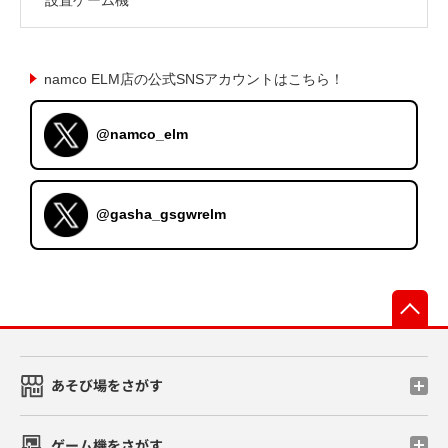
namco ELM店の公式SNSアカウントはこちら！
@namco_elm
@gasha_gsgwrelm
先
あそび場をさがす
ゲーム機をさがす