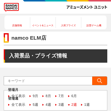
店舗情報
イベント&ニュース
入荷プライズ
設置ゲーム機
namco ELM店
入荷景品・プライズ情報
登場月
全て表示
9月
8月
7月
6月
登場週
全て表示
5週
4週
3週
2週
1週