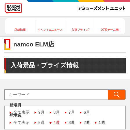
店舗情報
イベント&ニュース
入荷プライズ
設置ゲーム機
namco ELM店
入荷景品・プライズ情報
登場月
全て表示
9月
8月
7月
6月
登場週
全て表示
5週
4週
3週
2週
1週