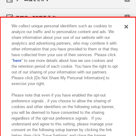
スマホ・PCであそぶ
We collect unique personal identifiers such as cookies to
analyze our traffic and to personalize content and ads. We
イベント・キャンペーン
share information about your use of our website with our
analytics and advertising partners, who may combine it with
other information that you have provided to them or that they
have collected from your use of their services. Please click
"
here
" to see more details about how we use cookies and
関連会社
サステナビリティ
サイトポリシー
the retention period of each cookie. You have the right to opt
out of our sharing of your information with our partners.
プライバシーポリシー
ウェブアクセシビリティ方針と検証結果
Please click [Do Not Share My Personal Information] to
exercise your right.
お取引先さまとともに
食品のご提供について
カスタマーハラスメント対応方針
よくあるご質問・お問い合わせ
Please note that even if you have enabled the opt-out
preference signals , if you choose to allow the sharing of
cookies and other identifiers on the following setup banner,
you will be deemed to have consented to the sharing
regardless of the opt-out preference signals . If you
understand and agree to this setting, please manage your
consent on the following setup banner by clicking the link
below, then click 'Save Settings' and close the banner.