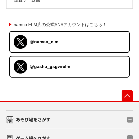
namco ELM店の公式SNSアカウントはこちら！
@namco_elm
@gasha_gsgwrelm
先
あそび場をさがす
ゲーム機をさがす