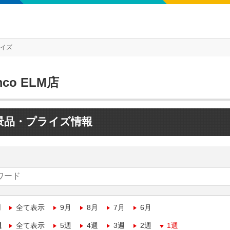
ライズ
mco ELM店
景品・プライズ情報
月
全て表示
9月
8月
7月
6月
週
全て表示
5週
4週
3週
2週
1週