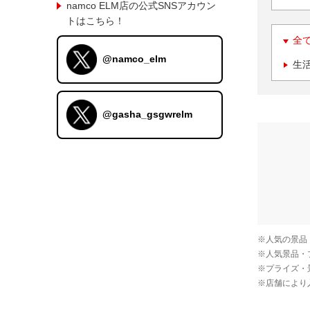
namco ELM店の公式SNSアカウン
トはこちら！
全
@namco_elm
生
@gasha_gsgwrelm