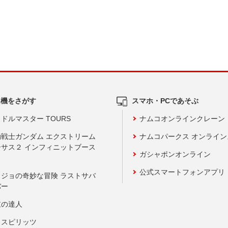
ム機をさがす
スマホ・PCであそぶ
ドルマスター TOURS
ナムコオンラインクレーン
動戦士ガンダム エクストリーム
ナムコパークス オンライ
ーサス２ インフィニットブース
ガシャポンオンライン
公式スマートフォンアプリ
ョジョの奇妙な冒険 ラストサバ
バー
鼓の達人
りスピリッツ