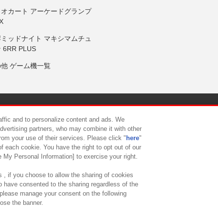
リオカート アーケードグランプ
X
岸ミッドナイト マキシマムチュ
 6RR PLUS
の他 ゲーム機一覧
サイトポリシー
プライバシーポリシー
ウェブアクセシビリティ方
raffic and to personalize content and ads. We
advertising partners, who may combine it with other
rom your use of their services. Please click "
here
"
供について
カスタマーハラスメント対応方針
よくあるご質問・
f each cookie. You have the right to opt out of our
e My Personal Information] to exercise your right.
 , if you choose to allow the sharing of cookies
to have consented to the sharing regardless of the
, please manage your consent on the following
lose the banner.
ndai Namco Amusement Lab Inc.
©Bandai Namco Experience Inc.
©HANAY