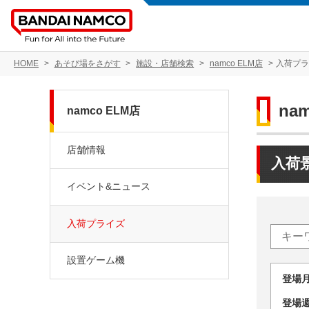
HOME
あそび場をさがす
施設・店舗検索
namco ELM店
入荷プ
na
namco ELM店
店舗情報
入荷
イベント&ニュース
入荷プライズ
設置ゲーム機
登場
登場