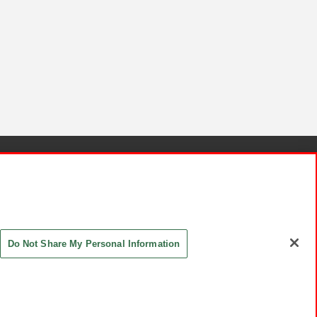
針と検証結果
お取引先さまとともに
お問い合わせ
Do Not Share My Personal Information
ASHIKI Co., Ltd. All Rights Reserved.