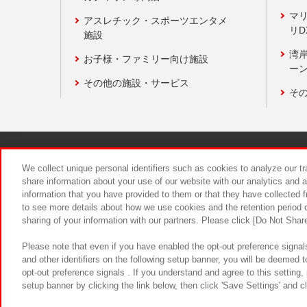
マ
アスレチック・スポーツエンタメ
リD
施設
湾
お子様・ファミリー向け施設
ーン
その他の施設・サービス
そ
関連会社
サステナビリティ
We collect unique personal identifiers such as cookies to analyze our t
share information about your use of our website with our analytics and 
information that you have provided to them or that they have collected f
食品のご提
to see more details about how we use cookies and the retention period o
sharing of your information with our partners. Please click [Do Not Shar
Please note that even if you have enabled the opt-out preference signals
and other identifiers on the following setup banner, you will be deemed 
opt-out preference signals . If you understand and agree to this setting
setup banner by clicking the link below, then click 'Save Settings' and c
©Bandai Namco Amusement Inc.
©Ba